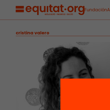
Fundación
A
cristina valero