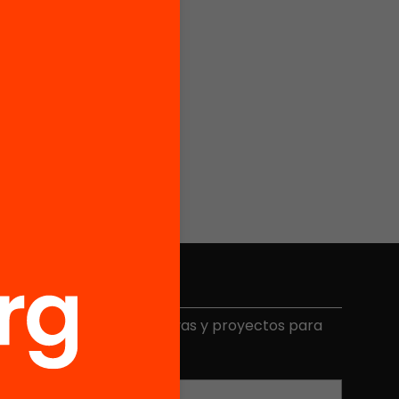
Elige equidad
ecibe contenidos, iniciativas y proyectos para
mplicarte.
Correo electrónico
*