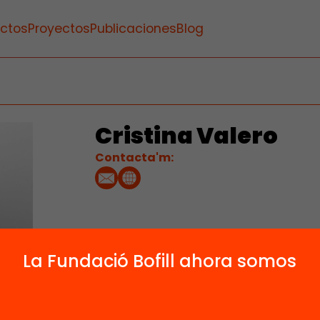
ctos
Proyectos
Publicaciones
Blog
Cristina Valero
Contacta'm:
La Fundació Bofill ahora somos