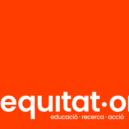
R
FAQS
i
HUB Social