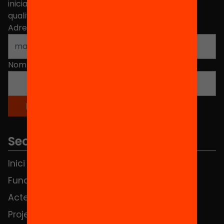
iniciatives, propostes i projectes per millorar la
qualitat de l'educació a Catalunya.
Adreça electrònica
*
Nom
*
Seccions
Inici
Notícies
Fundació
FAQS
Actes
Hub Social
Projectes
Contacte