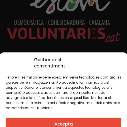
Xarxes Socials
Gestionar el
consentiment
Per oferir les millors experiències, fem servir tecnologies com ara les
TWT
YTB
IG
FB
IN
galetes per emmagatzemar i/o accedir a la informació del
dispositiu. Donar el consentiment a aquestes tecnologies ens
permetrà processar dades com ara el comportament de
navegació o identificadors únics en aquest lloc. No donar el
consentiment o retirar-lo pot afectar negativament determinades
Avís legal
Política de cookies
característiques i funcions.
Creiem que el coneixement s’ha de compartir. Per això
Accepta
fem servir una llicència Creative Commons, llevat que en