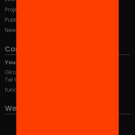
Projects
Publications and videos
News
Contact
You can find us at the Social HUB
Girona 34, interior 08010 Barcelona
Tel 934 588 700
fundacio@equitat.org
We are part of...