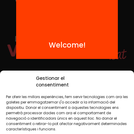
Welcome!
Social Media
Gestionar el
consentiment
Per oferir les millors experiències, fem servir tecnologies com ara les
TW
YTB
IG
FB
IN
galetes per emmagatzemar i/o accedir a la informació del
dispositiu. Donar el consentiment a aquestes tecnologies ens
permetrà processar dades com ara el comportament de
navegació o identificadors únics en aquest lloc. No donar el
consentiment o retirar-lo pot afectar negativament determinades
Legal Notice
Cookie Policy
característiques i funcions.