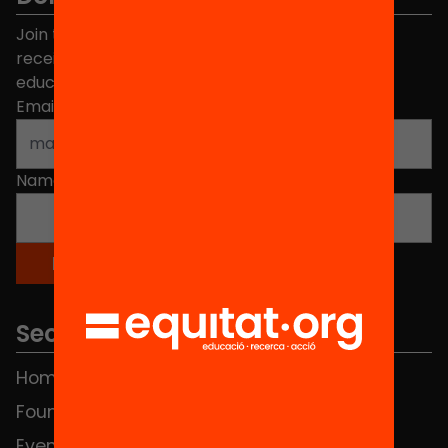
Join the more than 40,000 people who already
receive news about initiatives and projects for
educational change in Catalonia.
Email address
*
Name
*
Sections
Home
FAQS
Foundation
HUB Social
Events
Contact