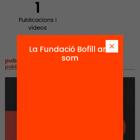
1
Publicacions i
vídeos
La Fundació Bofill ara
som
publicacions i vídeos
/
publicacions i vídeos relacionats