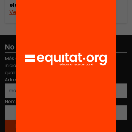
electoral
Veure’n més
No et perdis res
Més de 40.000 persones ja han triat Equitat. Rep
iniciatives, propostes i projectes per millorar la
qualitat de l'educació a Catalunya.
Adreça electrònica
*
Nom
*