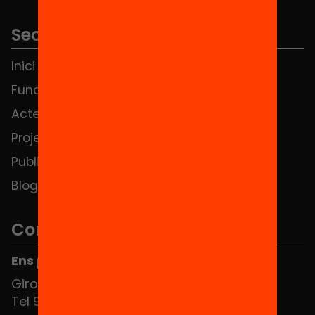
Seccions
Inici
Notícies
Fundació
FAQS
Actes
Hub Social
Projectes
Contacte
Publicacions i vídeos
Blog
Contacte
Ens pots trobar al Hub Social
Girona 34, interior 08010 Barcelona
Tel 934 588 700