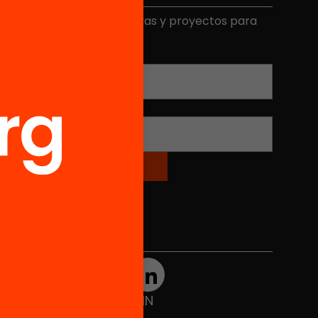
ecibe contenidos, iniciativas y proyectos para
mplicarte.
Correo electrónico
*
Nombre
*
Redes sociales
TWT
YTB
IG
FB
IN