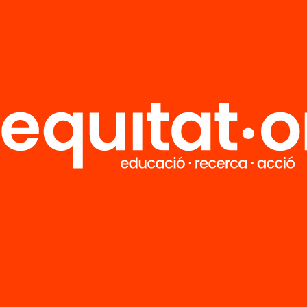
R
FAQS
i
HUB Social
Contacto
Formamos parte de...