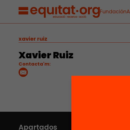
Fundación
A
xavier ruiz
Xavier Ruiz
Contacta'm:
Apartados