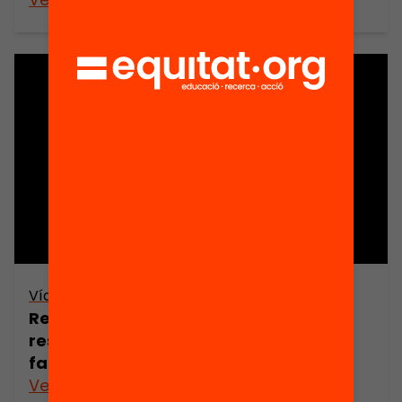
Vídeo
Resum 5è Debat: Com compartir la
responsabilitat educativa escola-
família?
Veure’n més