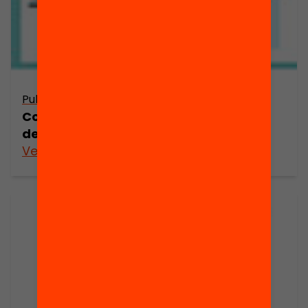
Publicació
Com podem posar en relleu els valors
de la tasca d’educar?
Veure’n més