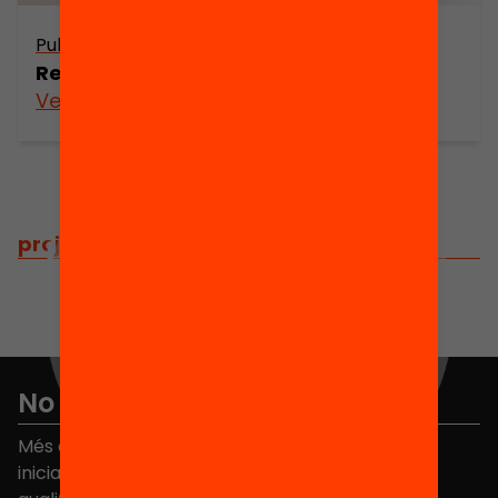
Publicació
Recull: Què vol dir ser mestre avui?
Veure’n més
projectes
/
projectes relacionats
No et perdis res
Més de 40.000 persones ja han triat Equitat. Rep
iniciatives, propostes i projectes per millorar la