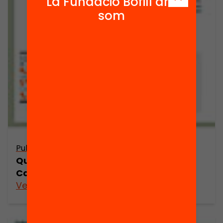
La Fundació Bofill ara
som
Publicació
Quines són les prioritats educatives a
Catalunya?
Veure’n més