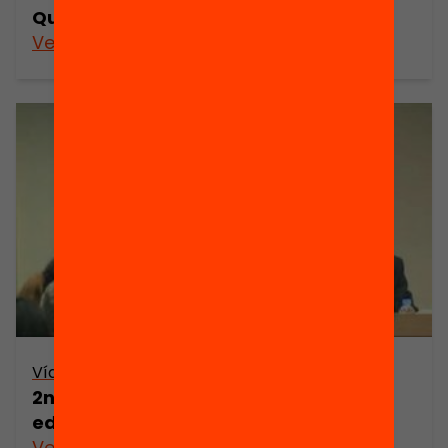
Què vol dir ser mestre avui?
Veure’n més
Vídeo
2n debat: On és l’èxit i on és el fracàs
educatiu, i de qui?
Veure’n més