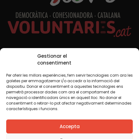
Xarxes Socials
Gestionar el
consentiment
Per oferir les millors experiències, fem servir tecnologies com ara les
TWT
YTB
IG
FB
IN
galetes per emmagatzemar i/o accedir a la informació del
dispositiu. Donar el consentiment a aquestes tecnologies ens
permetrà processar dades com ara el comportament de
navegació o identificadors únics en aquest lloc. No donar el
consentiment o retirar-lo pot afectar negativament determinades
Avís legal
Política de cookies
característiques i funcions.
Creiem que el coneixement s’ha de compartir. Per això
Accepta
fem servir una llicència Creative Commons, llevat que en
algun material indiquem el contrari. Us animem a copiar,