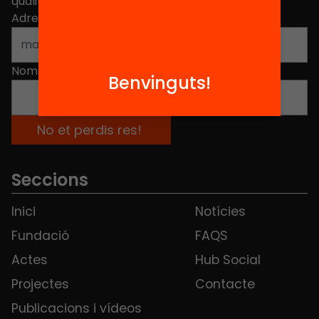
qualitat de l'educació a Catalunya.
Adreça electrònica
*
Nom
*
Benvinguts!
Seccions
Inici
Notícies
Fundació
FAQS
Actes
Hub Social
Projectes
Contacte
Publicacions i vídeos