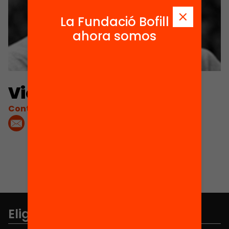
La Fundació Bofill
ahora somos
Vicenç Relats
Contacta'm:
Elige equidad