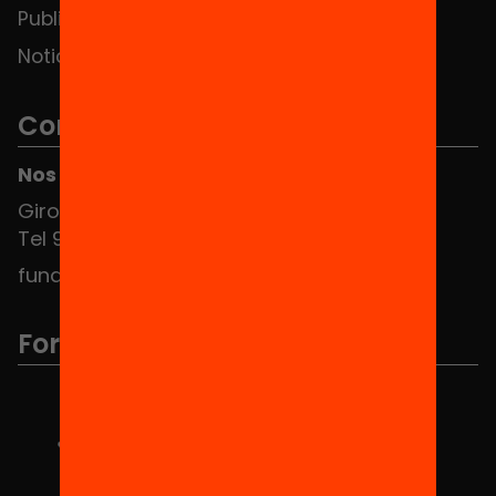
Publicaciones y vídeos
Noticias
Contacto
Nos puedes encontrar en el HUB Social
Girona 34, interior 08010 Barcelona
Tel 934 588 700
fundacio@equitat.org
Formamos parte de...