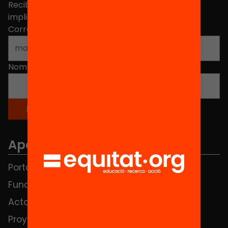
Recibe contenidos, iniciativas y proyectos para
implicarte.
Correo electrónico
*
Nombre
*
Apartados
Portada
FAQS
Fundación
HUB Social
Actos
Contacto
Proyectos