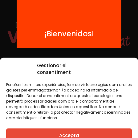
¡Bienvenidos!
Redes sociales
Gestionar el
consentiment
Per oferir les millors experiències, fem servir tecnologies com ara les
TWT
YTB
IG
FB
IN
galetes per emmagatzemar i/o accedir a la informació del
dispositiu. Donar el consentiment a aquestes tecnologies ens
permetrà processar dades com ara el comportament de
navegació o identificadors únics en aquest lloc. No donar el
consentiment o retirar-lo pot afectar negativament determinades
Aviso legal
Política de cookies
característiques i funcions.
Creemos que el conocimiento debe compartirse. Por eso
Accepta
utilizamos una licencia Creative Commons, salvo que en