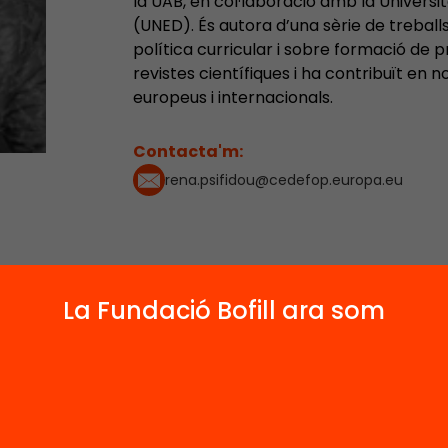
la UAB, en col·laboració amb la Universi
(UNED). És autora d’una sèrie de trebal
política curricular i sobre formació de p
revistes científiques i ha contribuït en
europeus i internacionals.
Contacta'm:
rena.psifidou@cedefop.europa.eu
4
2
1
La Fundació Bofill ara som
Publicacions i vídeos
Actes
Notícies
 relacionats