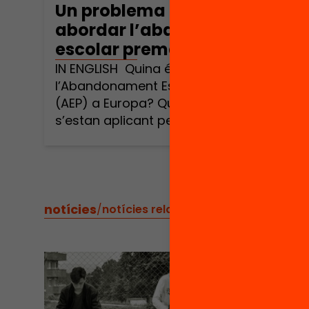
Un problema no resolt: com
abordar l’abandonament
escolar prematur?
IN ENGLISH Quina és la situació de
l’Abandonament Escolar Prematur
(AEP) a Europa? Quines polítiques
s’estan aplicant per a fer-hi front?
Quines són les condicions per a
garantir l’èxit d’aquestes polítiques?
Quin rol juguen les característiques
dels sistemes educatius europeus en
l’explicació de l’AEP? El proper 26
notícies
/
notícies relacionades
d’octubre a les 18.00 h i […]