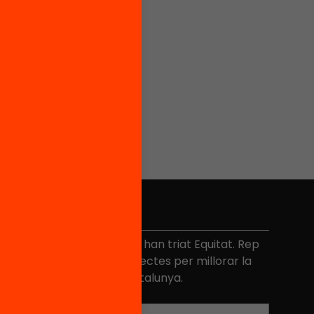
No et perdis res
és de 40.000 persones ja han triat Equitat. Rep
niciatives, propostes i projectes per millorar la
ualitat de l'educació a Catalunya.
Adreça electrònica
*