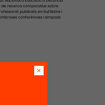
tat Nacional d’Educació a Distància
ls de recerca comparatius sobre
rofessorat publicats en butlletins i
 nombroses conferències i simposis