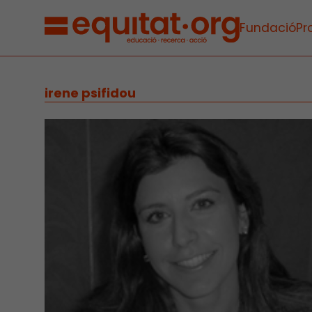
Fundació
Pr
irene psifidou