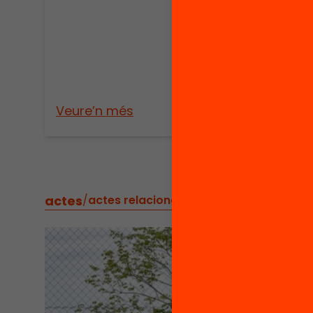
Publica
Un p
reso
l’a
esco
Veure’n més
Veure
actes
/
actes relacionats