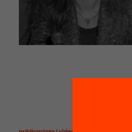
publicacions i vídeos
/
publicacions i vídeos