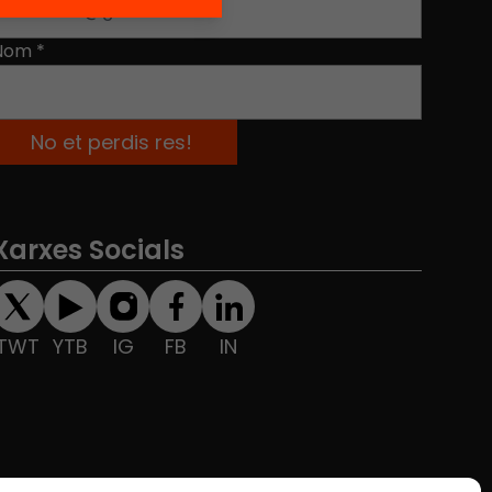
Nom
*
Xarxes Socials
TWT
YTB
IG
FB
IN