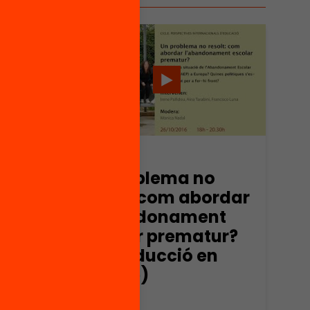
Vídeo
o
Un problema no
rdar
resolt: com abordar
nt
l’abandonament
ur?
escolar prematur?
(reproducció en
FOP
directe)