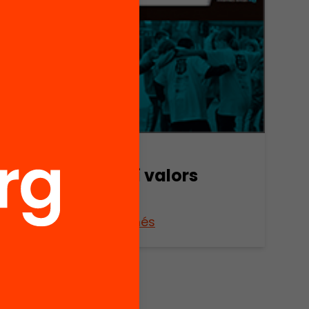
 a
ària
Publicació
Esport i valors
Veure’n més