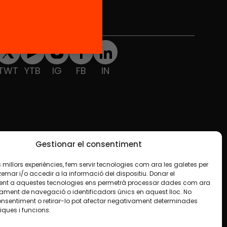
Xarxes Socials
TWT
YTB
IG
FB
IN
Gestionar el consentiment
les millors experiències, fem servir tecnologies com ara les galetes per
ar i/o accedir a la informació del dispositiu. Donar el
nt a aquestes tecnologies ens permetrà processar dades com ara
ament de navegació o identificadors únics en aquest lloc. No
onsentiment o retirar-lo pot afectar negativament determinades
iques i funcions.
e en algun material indiquem el contrari. Us animem