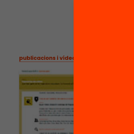
publicacions i vídeos
/
publicacions i vídeos
Arxiu
Els 
acti