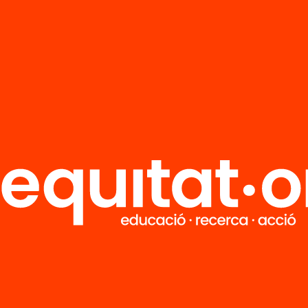
ació física a
educació física
ucació Primària
l’Educació Prim
t 2)
(part 1)
’n més
Veure’n més