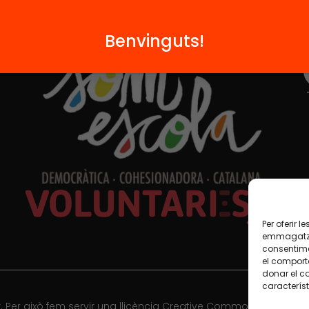
Formem part de...
Benvinguts!
Per oferir 
emmagatzem
consentime
el comport
donar el c
característ
 Per això fem servir una llicència Creative Commons, llevat qu