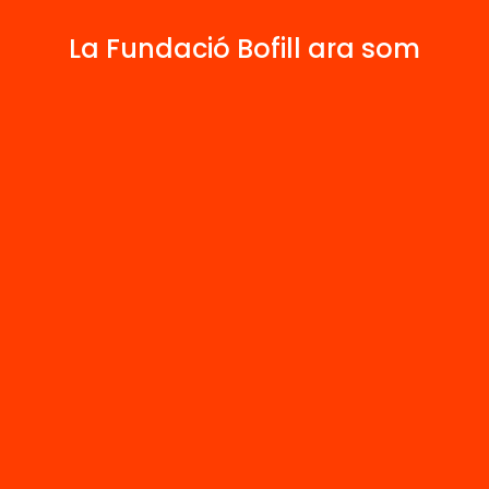
4
1
La Fundació Bofill ara som
Publicacions i vídeos
Projectes
 relacionats
Arxiu
continguts
Els continguts
tudinals en
actitudinals en