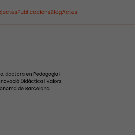
ojectes
Publicacions
Blog
Actes
ca, doctora en Pedagogia i
nnovació Didàctica i Valors
Autònoma de Barcelona.