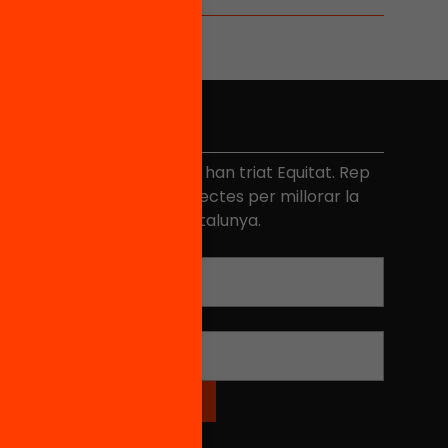
No et perdis res
és de 40.000 persones ja han triat Equitat. Rep
niciatives, propostes i projectes per millorar la
ualitat de l'educació a Catalunya.
Adreça electrònica
*
Nom
*