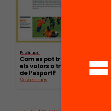
educ
l’Ed
(par
Publicació
Com es pot treballar
els valors a través
de l’esport?
Veure’n més
Veure