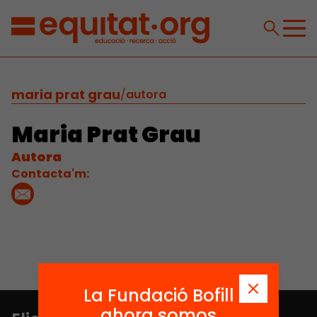
maria prat grau
/
autora
Maria Prat Grau
Autora
Contacta'm:
La Fundació Bofill
ahora somos