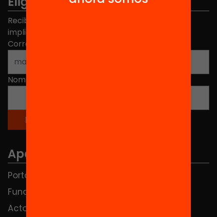
Elige equidad
Recibe contenidos, iniciativas y proyectos para
implicarte.
Correo electrónico
*
Nombre
*
Apartados
Portada
FAQS
Fundación
HUB Social
Actos
Contacto