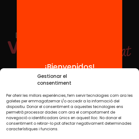
¡Bienvenidos!
Redes sociales
Gestionar el
consentiment
Per oferir les millors experiències, fem servir tecnologies com ara les
TWT
YTB
IG
FB
IN
galetes per emmagatzemar i/o accedir a la informació del
dispositiu. Donar el consentiment a aquestes tecnologies ens
permetrà processar dades com ara el comportament de
navegació o identificadors únics en aquest lloc. No donar el
consentiment o retirar-lo pot afectar negativament determinades
Aviso legal
Política de cookies
característiques i funcions.