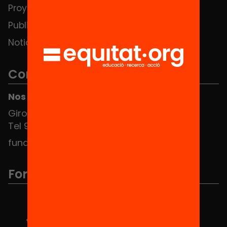
Proyectos
Publicaciones y vídeos
Noticias
Contacto
Nos puedes encontrar en el HUB Social
Girona 34, interior 08010 Barcelona
Tel 934 588 700
fundacio@equitat.org
Formamos parte de...