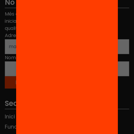
No et perdis res
Més de 40.000 persones ja han triat Equitat. Rep
iniciatives, propostes i projectes per millorar la
qualitat de l'educació a Catalunya.
Adreça electrònica
*
Nom
*
Seccions
Inici
Notícies
Fundació
FAQS