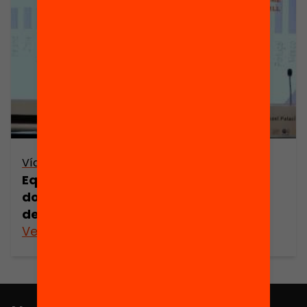
Vídeo
Equitat i qualitat de l’educació: com
donar suport a estudiants i escoles en
desavantatge? OCDE
Veure’n més