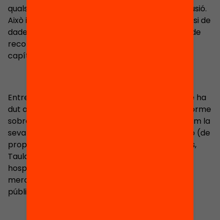
quals ha participat des de la creació fins a la difusió.
Això implica el disseny de cada publicació, l’anàlisi de
dades, la investigació acadèmica, la formulació de
recomanacions de polítiques, l’elaboració dels
capítols i l’adaptació dels capítols d’experts.
Entre els seus treballs destaquen les anàlisis que ha
dut a terme de països com Mèxic i Corea, un informe
sobre la equitat i la qualitat de l’educació, així com la
seva contribució a la Política d’Outlook Educació (de
propera publicació), Escoles Públiques i Privades,
Taula Rodona sobre la competència en serveis
hospitalaris, Taula Rodona sobre definició del
mercat, Govern d’una ullada 2011 (contractació
pública, govern obert i e-govern).