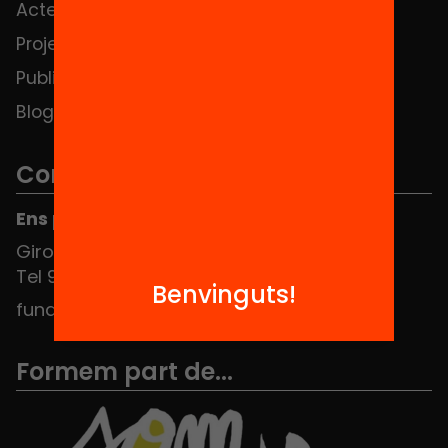
Actes
Hub Social
Projectes
Contacte
Publicacions i vídeos
Blog
Contacte
Ens pots trobar al Hub Social
Girona 34, interior 08010 Barcelona
Tel 934 588 700
Benvinguts!
fundacio@equitat.org
Formem part de...