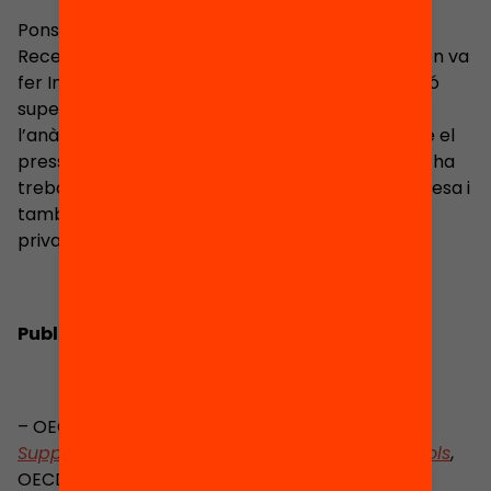
Pons ha treballat a la Comissió d’Universitats i
Recerca (CUR) de la Generalitat de Catalunya on va
fer Investigació i anàlisi de polítiques en educació
superior per al Govern català, va participar en
l’anàlisi i la redacció d’informes de política sobre el
pressupost i la gestió de les universitats. També ha
treballat com a analista a l’Ajuntament de Manresa i
també com a assessora financera a l’empresa
privada.
Publicacions
– OECD (2011)
Equity and Quality in Education
–
Supporting Disadvantaged Students and Schools
,
OECD Publishing, Paris.