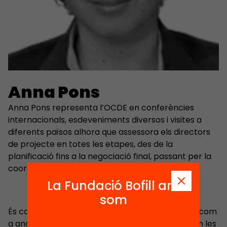
Anna Pons
Anna Pons representa l’OCDE en conferències
internacionals, esdeveniments diversos i visites a
diferents països alhora que assessora els directors
de projecte en totes les etapes, des de la
planificació fins a la negociació final, passant per la
coordinació.
La Fundació Bofill ara
som
És coautora de diverses publicacions de l’OCDE com
a analista política i econòmica en profunditat, en les