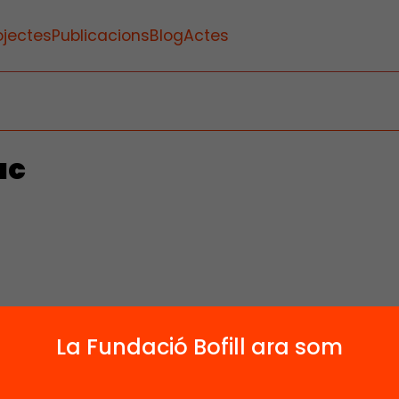
ojectes
Publicacions
Blog
Actes
ac
1
La Fundació Bofill ara som
Publicacions i vídeos