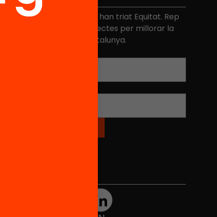
és de 40.000 persones ja han triat Equitat. Rep
niciatives, propostes i projectes per millorar la
ualitat de l'educació a Catalunya.
Adreça electrònica
*
Nom
*
Xarxes Socials