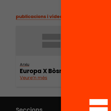
publicacions i vídeos
/
publicacions i vídeos
Arxiu
Europa X Bòsnia
Veure’n més
Seccions