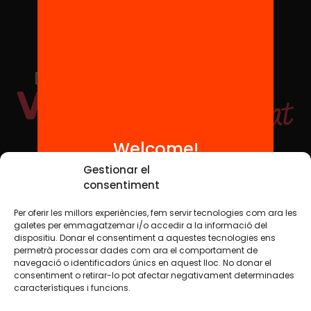
Welcome!
Social Media
Gestionar el
consentiment
Per oferir les millors experiències, fem servir tecnologies com ara les
TW
YTB
IG
FB
IN
galetes per emmagatzemar i/o accedir a la informació del
dispositiu. Donar el consentiment a aquestes tecnologies ens
permetrà processar dades com ara el comportament de
navegació o identificadors únics en aquest lloc. No donar el
consentiment o retirar-lo pot afectar negativament determinades
Legal Notice
Cookie Policy
característiques i funcions.