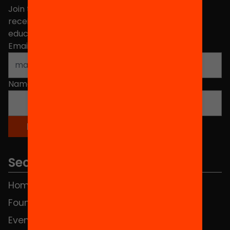
Join the more than 40,000 people who already
receive news about initiatives and projects for
educational change in Catalonia.
Email address
*
Name
*
Sections
Home
FAQS
Foundation
HUB Social
Events
Contact