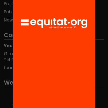
Projects
Publications and videos
News
Contact
You can find us at the Social HUB
Girona 34, interior 08010 Barcelona
Tel 934 588 700
fundacio@equitat.org
We are part of...