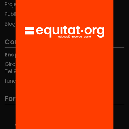
Projectes
Contacte
Publicacions i vídeos
Blog
Contacte
Ens pots trobar al Hub Social
Girona 34, interior 08010 Barcelona
Tel 934 588 700
fundacio@equitat.org
Formem part de...