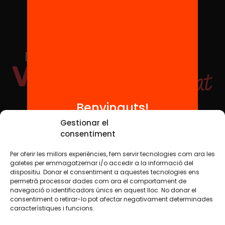
Benvinguts!
Xarxes Socials
Gestionar el
consentiment
Per oferir les millors experiències, fem servir tecnologies com ara les
TWT
YTB
IG
FB
IN
galetes per emmagatzemar i/o accedir a la informació del
dispositiu. Donar el consentiment a aquestes tecnologies ens
permetrà processar dades com ara el comportament de
navegació o identificadors únics en aquest lloc. No donar el
consentiment o retirar-lo pot afectar negativament determinades
Avís legal
Política de cookies
característiques i funcions.