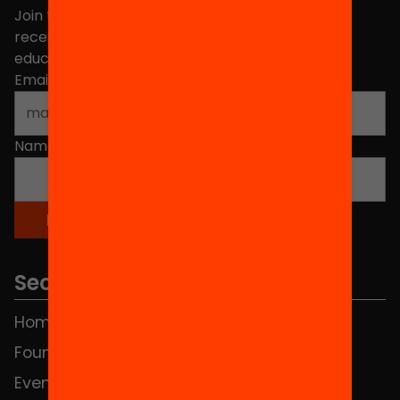
Join the more than 40,000 people who already
receive news about initiatives and projects for
educational change in Catalonia.
Email address
*
Name
*
Sections
Home
FAQS
Foundation
HUB Social
Events
Contact