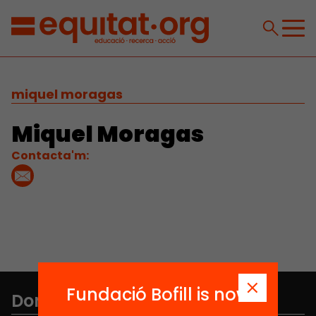
miquel moragas
Miquel Moragas
Contacta'm:
Fundació Bofill is now
Don't miss anything.