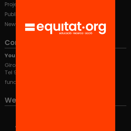
Projects
Publications and videos
News
Contact
You can find us at the Social HUB
Girona 34, interior 08010 Barcelona
Tel 934 588 700
fundacio@equitat.org
We are part of...