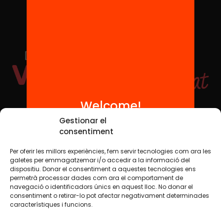
Welcome!
Social Media
Gestionar el
consentiment
Per oferir les millors experiències, fem servir tecnologies com ara les
TW
YTB
IG
FB
IN
galetes per emmagatzemar i/o accedir a la informació del
dispositiu. Donar el consentiment a aquestes tecnologies ens
permetrà processar dades com ara el comportament de
navegació o identificadors únics en aquest lloc. No donar el
consentiment o retirar-lo pot afectar negativament determinades
Legal Notice
Cookie Policy
característiques i funcions.