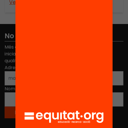
Veure’n més
No et perdis res
Més de 40.000 persones ja han triat Equitat. Rep
iniciatives, propostes i projectes per millorar la
qualitat de l'educació a Catalunya.
Adreça electrònica
*
Nom
*