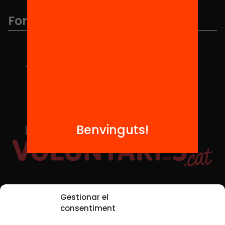
Formem part de...
Benvinguts!
Xarxes Socials
Gestionar el
consentiment