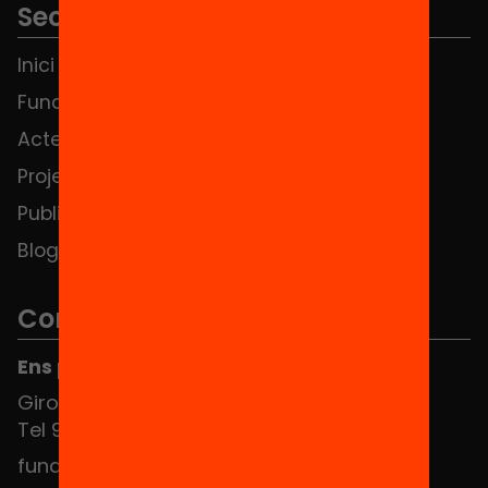
Seccions
Inici
Notícies
Fundació
FAQS
Actes
Hub Social
Projectes
Contacte
Publicacions i vídeos
Blog
Contacte
Ens pots trobar al Hub Social
Girona 34, interior 08010 Barcelona
Tel 934 588 700
fundacio@equitat.org