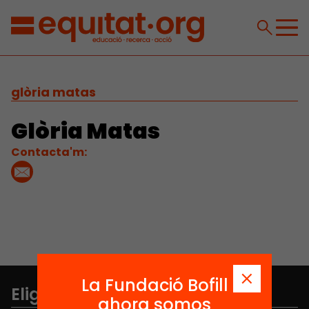
glòria matas
Glòria Matas
Contacta'm:
La Fundació Bofill
Elige equidad
ahora somos