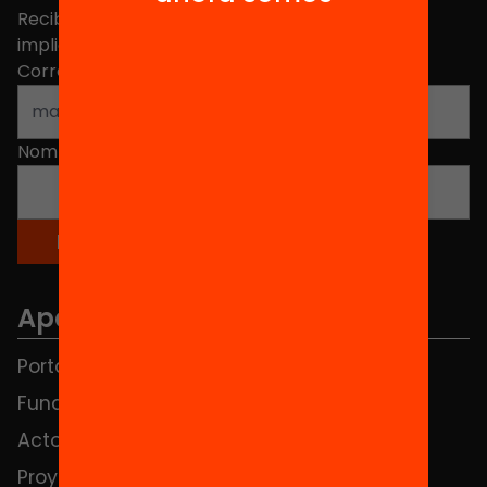
Recibe contenidos, iniciativas y proyectos para
implicarte.
Correo electrónico
*
Nombre
*
Apartados
Portada
FAQS
Fundación
HUB Social
Actos
Contacto
Proyectos