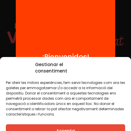
¡Bienvenidos!
Redes sociales
Gestionar el
consentiment
Per oferir les millors experiències, fem servir tecnologies com ara les
TWT
YTB
IG
FB
IN
galetes per emmagatzemar i/o accedir a la informació del
dispositiu. Donar el consentiment a aquestes tecnologies ens
permetrà processar dades com ara el comportament de
navegació o identificadors únics en aquest lloc. No donar el
consentiment o retirar-lo pot afectar negativament determinades
Aviso legal
Política de cookies
característiques i funcions.
Creemos que el conocimiento debe compartirse. Por eso
Accepta