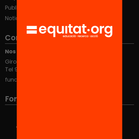
Publicaciones y vídeos
Noticias
Contacto
Nos puedes encontrar en el HUB Social
Girona 34, interior 08010 Barcelona
Tel 934 588 700
fundacio@equitat.org
Formamos parte de...