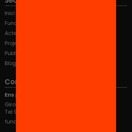
Seccions
Inici
Notícies
Fundació
FAQS
Actes
Hub Social
Projectes
Contacte
Publicacions i vídeos
Blog
Contacte
Ens pots trobar al Hub Social
Girona 34, interior 08010 Barcelona
Tel 934 588 700
fundacio@equitat.org