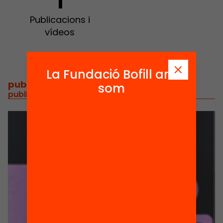
1
Publicacions i
vídeos
La Fundació Bofill ara
publicacions i vídeos
/
som
publicacions i vídeos relacionats