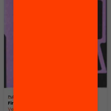
Publicació
Finançament dels partits polítics
Veure’n més