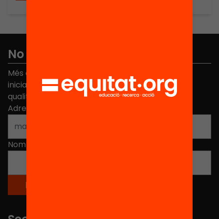
No et perdis res
Més de 40.000 persones ja han triat Equitat. Rep
iniciatives, propostes i projectes per millorar la
qualitat de l'educació a Catalunya.
Adreça electrònica
*
Nom
*