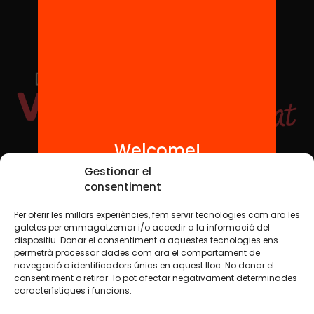
Welcome!
Social Media
Gestionar el
consentiment
Per oferir les millors experiències, fem servir tecnologies com ara les
TW
YTB
IG
FB
IN
galetes per emmagatzemar i/o accedir a la informació del
dispositiu. Donar el consentiment a aquestes tecnologies ens
permetrà processar dades com ara el comportament de
navegació o identificadors únics en aquest lloc. No donar el
consentiment o retirar-lo pot afectar negativament determinades
Legal Notice
Cookie Policy
característiques i funcions.