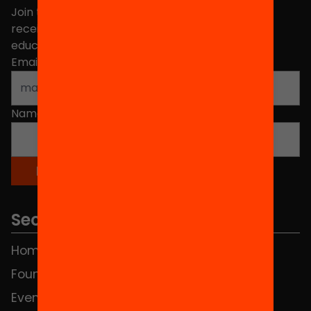
Join the more than 40,000 people who already
receive news about initiatives and projects for
educational change in Catalonia.
Email address
*
Name
*
Sections
Home
FAQS
Foundation
HUB Social
Events
Contact