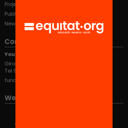
Projects
Publications and videos
News
Contact
You can find us at the Social HUB
Girona 34, interior 08010 Barcelona
Tel 934 588 700
fundacio@equitat.org
We are part of...