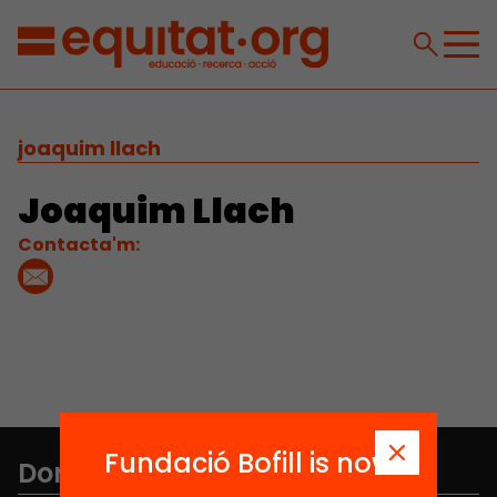
joaquim llach
Joaquim Llach
Contacta'm:
Fundació Bofill is now
Don't miss anything.