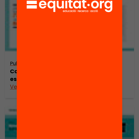
Publicació
Com podem combatre la segregació
escolar a Catalunya?
Veure’n més