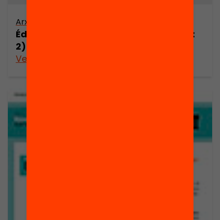
Arxiu
Éducateurs et enfance en risque (part
2)
Veure’n més