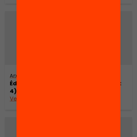
Arxiu
Éducateurs et enfance en risque (part
4)
Veure’n més