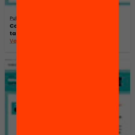
Publicació
Com podem aprofitar al màxim el
talent de la població catalana?
Veure’n més