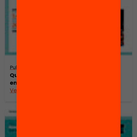
Publicació
Quin és el rol del lideratge en els
entorns d’aprenentatge innovadors?
Veure’n més