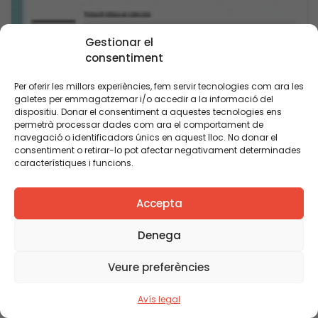
Gestionar el
consentiment
Per oferir les millors experiències, fem servir tecnologies com ara les
galetes per emmagatzemar i/o accedir a la informació del
dispositiu. Donar el consentiment a aquestes tecnologies ens
permetrà processar dades com ara el comportament de
navegació o identificadors únics en aquest lloc. No donar el
Publicació
consentiment o retirar-lo pot afectar negativament determinades
característiques i funcions.
Quina reflexió pedagògica podem fer a
propòsit dels resultats de PISA?
Veure’n més
Accepta
Denega
Veure preferències
Avís legal