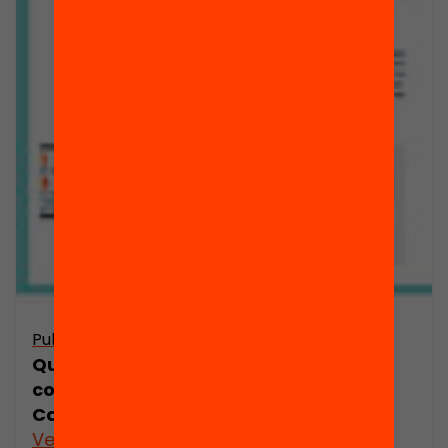
Publicació
Quina és la realitat de l’escola
comprensiva i integradora a
Catalunya?
Veure’n més