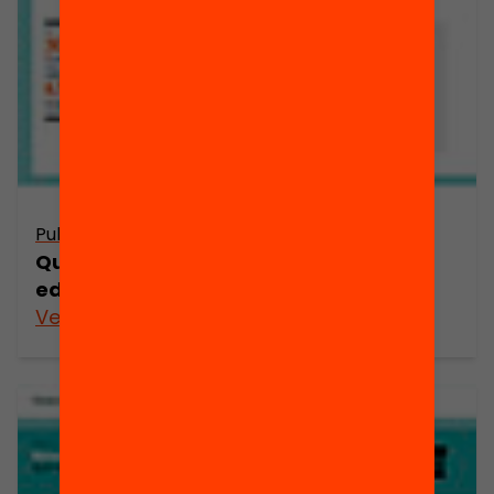
Publicació
Quines són les estratègies per a l’èxit
educatiu en temps de crisi?
Veure’n més