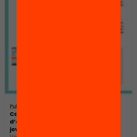
Publicació
Com podem millorar les oportunitats
d’aprenentatge dels nostres infants i
joves?
Veure’n més