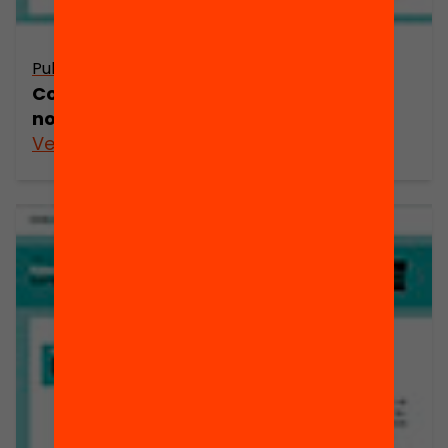
Publicació
Com podem millorar l’eficàcia del
nostre sistema educatiu?
Veure’n més