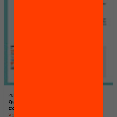
Publicació
Quin model d’FP dual necessita
Catalunya?
Veure’n més