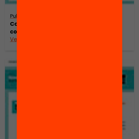
Publicació
Com podem millorar l’escolaritat i la
convivència als municipis?
Veure’n més