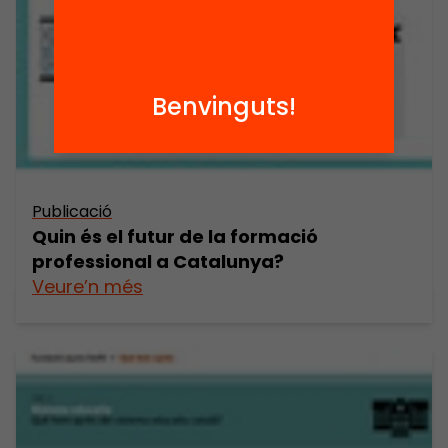
Benvinguts!
Publicació
Quin és el futur de la formació
professional a Catalunya?
Veure’n més