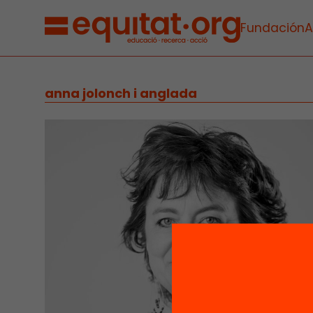
Fundación
A
anna jolonch i anglada