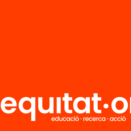
R
FAQS
i
HUB Social