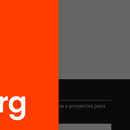
Elige equidad
ecibe contenidos, iniciativas y proyectos para
mplicarte.
Correo electrónico
*