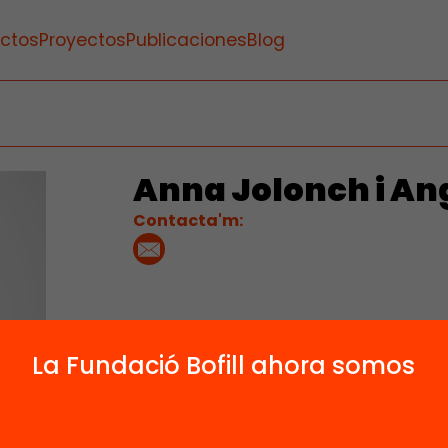
ctos
Proyectos
Publicaciones
Blog
Anna Jolonch i An
Contacta'm:
La Fundació Bofill ahora somos