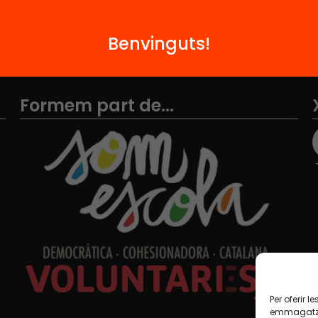
Benvinguts!
Formem part de...
Per oferir 
emmagatzem