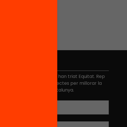
No et perdis res
és de 40.000 persones ja han triat Equitat. Rep
niciatives, propostes i projectes per millorar la
ualitat de l'educació a Catalunya.
Adreça electrònica
*
Nom
*