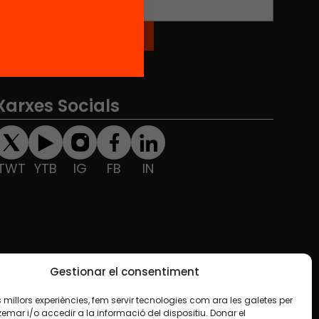
Xarxes Socials
TWT
YTB
IG
FB
IN
Gestionar el consentiment
les millors experiències, fem servir tecnologies com ara les galetes per
ar i/o accedir a la informació del dispositiu. Donar el