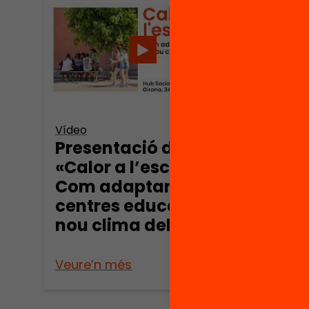
Vídeo
Presentació de
Publica
«Calor a l’escola.
Calo
Com adaptar els
Com 
centres educatius al
cent
nou clima del país».
nou 
Veure’n més
Veure