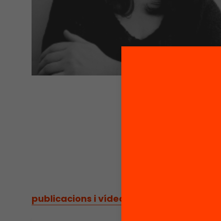
publicacions i vídeos
/
publicacions i vídeos