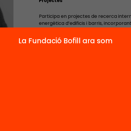
Projectes
Participa en projectes de recerca inter
energètica d’edificis i barris, incorpor
energètica, el confort tèrmic i els co-ben
La Fundació Bofill ara som
3
1
Publicacions i vídeos
Actes
 relacionats