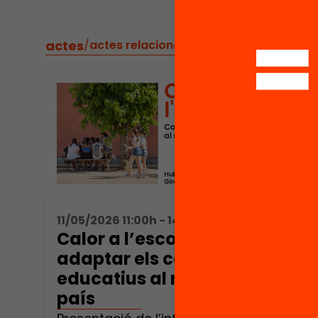
actes
/
actes relacionats
11/05/2026 11:00h - 14:00h
Calor a l’escola. Com
adaptar els centres
educatius al nou clima del
país