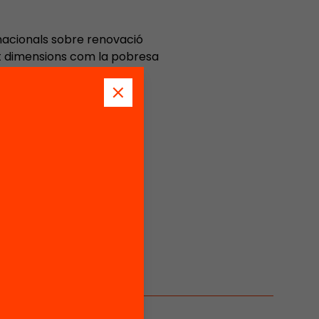
nacionals sobre renovació
ant dimensions com la pobresa
eficis en salut.