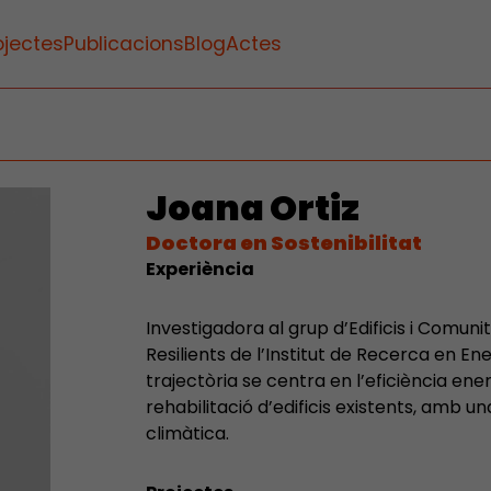
ojectes
Publicacions
Blog
Actes
Joana Ortiz
Doctora en Sostenibilitat
Experiència
Investigadora al grup d’Edificis i Comun
Resilients de l’Institut de Recerca en En
trajectòria se centra en l’eficiència ener
rehabilitació d’edificis existents, amb u
climàtica.