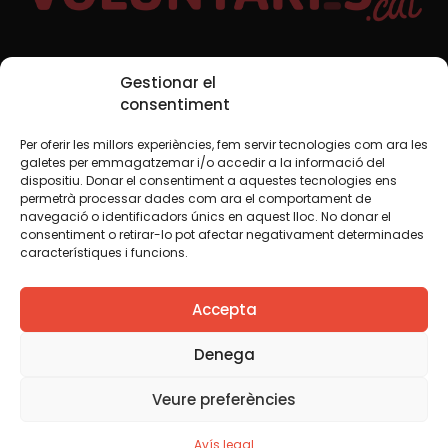
Xarxes Socials
Gestionar el
consentiment
Per oferir les millors experiències, fem servir tecnologies com ara les
TWT
YTB
IG
FB
IN
galetes per emmagatzemar i/o accedir a la informació del
dispositiu. Donar el consentiment a aquestes tecnologies ens
permetrà processar dades com ara el comportament de
navegació o identificadors únics en aquest lloc. No donar el
consentiment o retirar-lo pot afectar negativament determinades
Avís legal
Política de cookies
característiques i funcions.
Creiem que el coneixement s’ha de compartir. Per això
Accepta
fem servir una llicència Creative Commons, llevat que en
algun material indiquem el contrari. Us animem a copiar,
redistribuir, remesclar o transformar i crear els continguts
Denega
propis d’aquest web, per a qualsevol finalitat, inclosa la
comercial. Només us demanem que reconegueu
Veure preferències
l’autoria de la creació original.
Avís legal