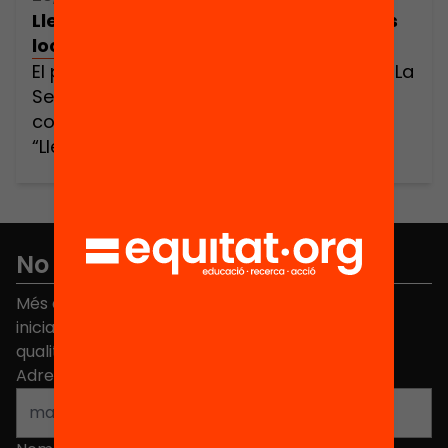
Llegir al centre i als marges: polítiques
locals de lectura
El proper 26 de setembre, en el marc de La
Setmana del Llibre en Català, impulsem,
conjuntament amb l’IbbyCat, la jornada
“Llegir al centre i als marges: polítiques
locals de lectura”. Una trobada adreçada
a regidores i regidors, caps de
serveis i tècnics de cultura i educació,
personal de biblioteques, llibreters,
No et perdis res
mediadors i agents culturals per
reflexionar, compartir […]
Més de 40.000 persones ja han triat Equitat. Rep
iniciatives, propostes i projectes per millorar la
qualitat de l'educació a Catalunya.
Adreça electrònica
*