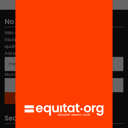
No et perdis res
Més de 40.000 persones ja han triat Equitat. Rep
iniciatives, propostes i projectes per millorar la
qualitat de l'educació a Catalunya.
Adreça electrònica
*
Nom
*
Seccions