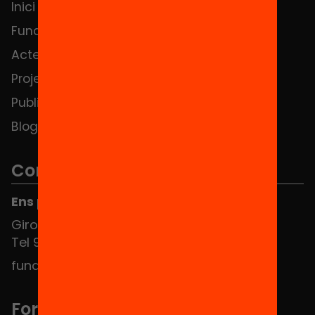
Inici
Notícies
Fundació
FAQS
Actes
Hub Social
Projectes
Contacte
Publicacions i vídeos
Blog
Contacte
Ens pots trobar al Hub Social
Girona 34, interior 08010 Barcelona
Tel 934 588 700
fundacio@equitat.org
Formem part de...