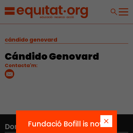
cándido genovard
Cándido Genovard
Contacta'm:
Fundació Bofill is now
Don't miss anything.