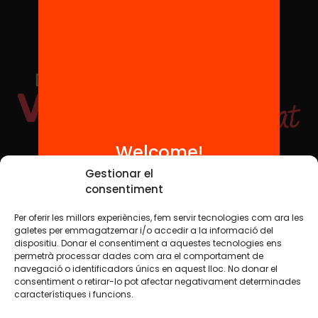
Welcome!
Social Media
Gestionar el
consentiment
Per oferir les millors experiències, fem servir tecnologies com ara les
TW
YTB
IG
FB
IN
galetes per emmagatzemar i/o accedir a la informació del
dispositiu. Donar el consentiment a aquestes tecnologies ens
permetrà processar dades com ara el comportament de
navegació o identificadors únics en aquest lloc. No donar el
consentiment o retirar-lo pot afectar negativament determinades
Legal Notice
Cookie Policy
característiques i funcions.