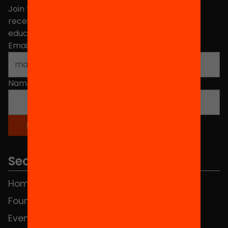
Join the more than 40,000 people who already
receive news about initiatives and projects for
educational change in Catalonia.
Email address
*
Name
*
Sections
Home
FAQS
Foundation
HUB Social
Events
Contact