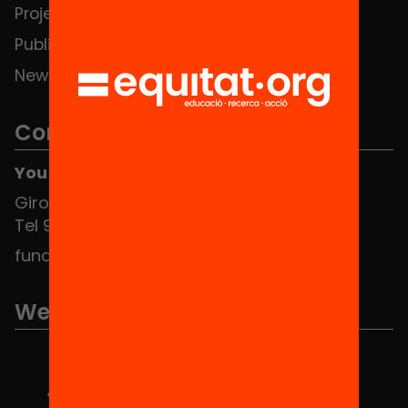
Projects
Publications and videos
News
Contact
You can find us at the Social HUB
Girona 34, interior 08010 Barcelona
Tel 934 588 700
fundacio@equitat.org
We are part of...