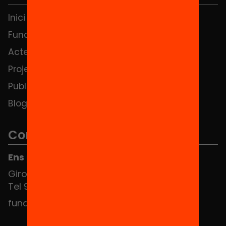
Inici
Notícies
Fundació
FAQS
Actes
Hub Social
Projectes
Contacte
Publicacions i vídeos
Blog
Contacte
Ens pots trobar al Hub Social
Girona 34, interior 08010 Barcelona
Tel 934 588 700
fundacio@equitat.org