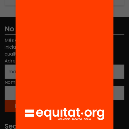
No et perdis res
Més de 40.000 persones ja han triat Equitat. Rep
iniciatives, propostes i projectes per millorar la
qualitat de l'educació a Catalunya.
Adreça electrònica
*
Nom
*
Seccions