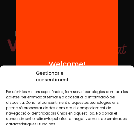
Welcome!
Social Media
Gestionar el
consentiment
Per oferir les millors experiències, fem servir tecnologies com ara les
TW
YTB
IG
FB
IN
galetes per emmagatzemar i/o accedir a la informació del
dispositiu. Donar el consentiment a aquestes tecnologies ens
permetrà processar dades com ara el comportament de
navegació o identificadors únics en aquest lloc. No donar el
consentiment o retirar-lo pot afectar negativament determinades
Legal Notice
Cookie Policy
característiques i funcions.