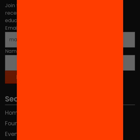
Join the more than 40,000 people who already
receive news about initiatives and projects for
educational change in Catalonia.
Email address
*
Name
*
Sections
Home
FAQS
Foundation
HUB Social
Events
Contact