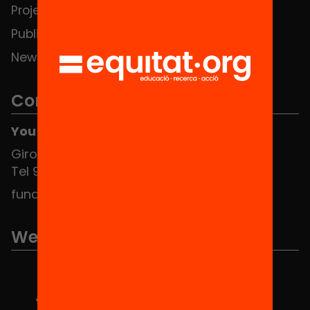
Projects
Publications and videos
News
Contact
You can find us at the Social HUB
Girona 34, interior 08010 Barcelona
Tel 934 588 700
fundacio@equitat.org
We are part of...