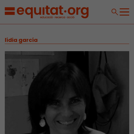
lídia garcía