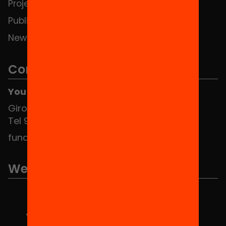
Projects
Publications and videos
News
Contact
You can find us at the Social HUB
Girona 34, interior 08010 Barcelona
Tel 934 588 700
fundacio@equitat.org
We are part of...