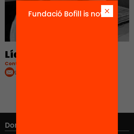
Fundació Bofill is now
Lídia García
Contacta'm:
garciacl@diba.cat
Don't miss anything.