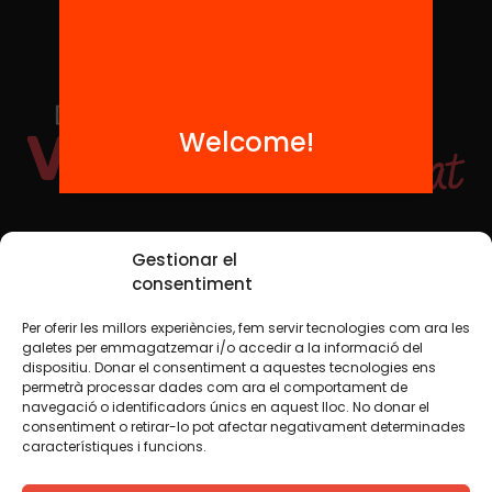
Welcome!
Social Media
Gestionar el
consentiment
Per oferir les millors experiències, fem servir tecnologies com ara les
TW
YTB
IG
FB
IN
galetes per emmagatzemar i/o accedir a la informació del
dispositiu. Donar el consentiment a aquestes tecnologies ens
permetrà processar dades com ara el comportament de
navegació o identificadors únics en aquest lloc. No donar el
consentiment o retirar-lo pot afectar negativament determinades
Legal Notice
Cookie Policy
característiques i funcions.
We believe that knowledge should be shared. That is why