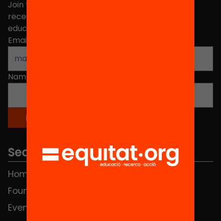
Join the more than 40,000 people who already
receive news about initiatives and projects for
educational change in Catalonia.
Email address
*
Name
*
Sections
Home
FAQS
Foundation
HUB Social
Events
Contact