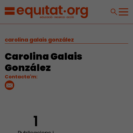
carolina galais gonzález
Carolina Galais
González
Contacta'm:
1
Publicacions i