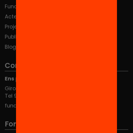
Fundació
FAQS
Actes
Hub Social
Projectes
Contacte
Publicacions i vídeos
Blog
Contacte
Ens pots trobar al Hub Social
Girona 34, interior 08010 Barcelona
Tel 934 588 700
fundacio@equitat.org
Formem part de...