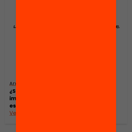
Arxiu
¿Socialización o contexto? La
implicación política subjetiva de los
españoles (1985-2006)
Veure’n més