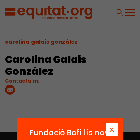
carolina galais gonzález
Carolina Galais
González
Contacta'm:
Fundació Bofill is now