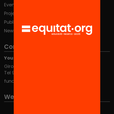
Events
Contact
Projects
Publications and videos
News
Contact
You can find us at the Social HUB
Girona 34, interior 08010 Barcelona
Tel 934 588 700
fundacio@equitat.org
We are part of...