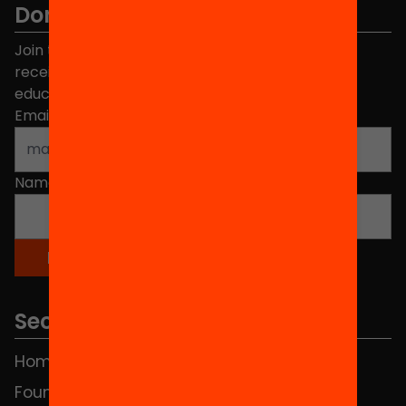
Don't miss anything.
Join the more than 40,000 people who already
receive news about initiatives and projects for
educational change in Catalonia.
Email address
*
Name
*
Sections
Home
FAQS
Foundation
HUB Social