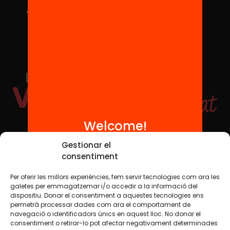
Welcome!
Social Media
Gestionar el
consentiment
Per oferir les millors experiències, fem servir tecnologies com ara les
TW
YTB
IG
FB
IN
galetes per emmagatzemar i/o accedir a la informació del
dispositiu. Donar el consentiment a aquestes tecnologies ens
permetrà processar dades com ara el comportament de
navegació o identificadors únics en aquest lloc. No donar el
consentiment o retirar-lo pot afectar negativament determinades
Legal Notice
Cookie Policy