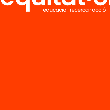
M
Notícies
i
FAQS
q
Hub Social
Contacte
Formem part de...