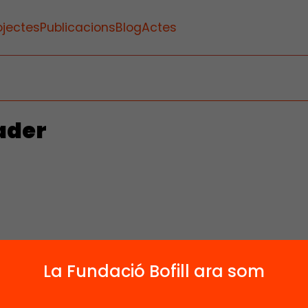
ojectes
Publicacions
Blog
Actes
ader
1
La Fundació Bofill ara som
Publicacions i vídeos