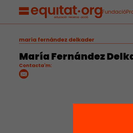
Fundació
Pr
maría fernández delkader
María Fernández Delk
Contacta'm: