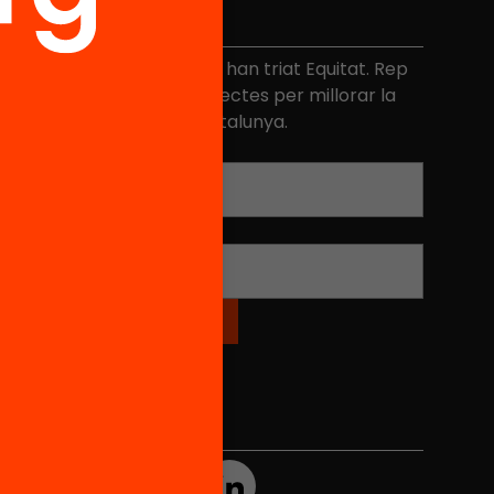
No et perdis res
és de 40.000 persones ja han triat Equitat. Rep
niciatives, propostes i projectes per millorar la
ualitat de l'educació a Catalunya.
Adreça electrònica
*
Nom
*
Xarxes Socials