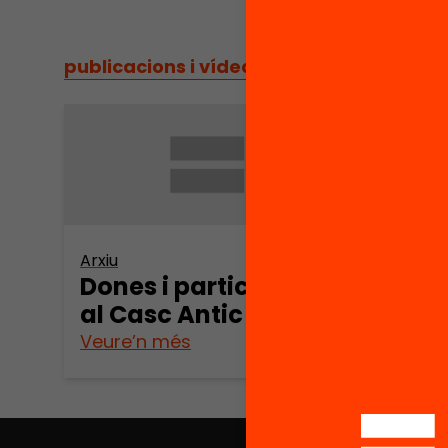
publicacions i vídeos
/
publicacions i vídeos
Arxiu
Dones i participació
al Casc Antic
Veure’n més