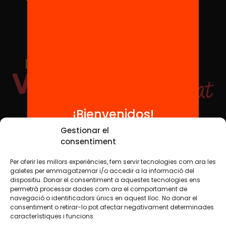
¡Bienvenidos!
Redes sociales
Gestionar el
consentiment
Per oferir les millors experiències, fem servir tecnologies com ara les
TWT
YTB
IG
FB
IN
galetes per emmagatzemar i/o accedir a la informació del
dispositiu. Donar el consentiment a aquestes tecnologies ens
permetrà processar dades com ara el comportament de
navegació o identificadors únics en aquest lloc. No donar el
consentiment o retirar-lo pot afectar negativament determinades
Aviso legal
Política de cookies
característiques i funcions.