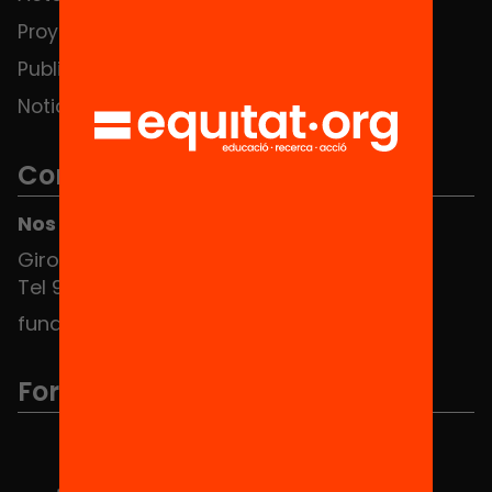
Proyectos
Publicaciones y vídeos
Noticias
Contacto
Nos puedes encontrar en el HUB Social
Girona 34, interior 08010 Barcelona
Tel 934 588 700
fundacio@equitat.org
Formamos parte de...