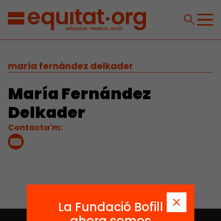
maría fernández delkader
María Fernández
Delkader
Contacta'm:
La Fundació Bofill
ahora somos