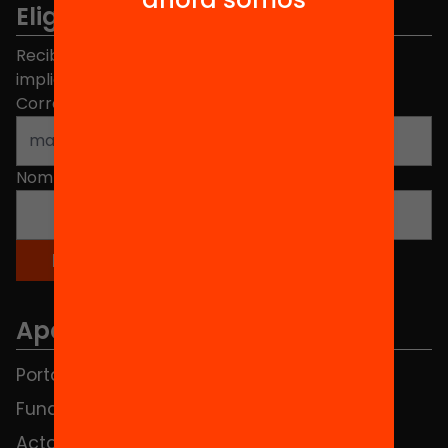
Elige equidad
Recibe contenidos, iniciativas y proyectos para
implicarte.
Correo electrónico
*
Nombre
*
Apartados
Portada
FAQS
Fundación
HUB Social
Actos
Contacto