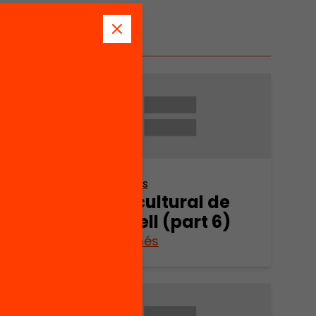
Altres arxius
de
Mapa cultural de
7)
Sabadell (part 6)
Veure’n més