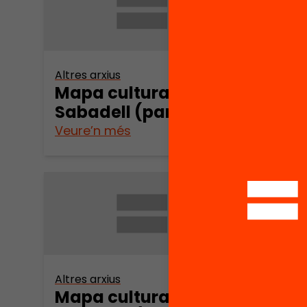
Altres arxius
Altres 
Mapa cultural de
Mapa
Sabadell (part 5)
Saba
Veure’n més
Veure
Altres arxius
Mapa cultural de