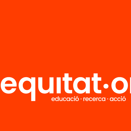
arxius
Altres arxius
 cultural de
Mapa cultural 
dell (part 4)
Sabadell (part 
’n més
Veure’n més