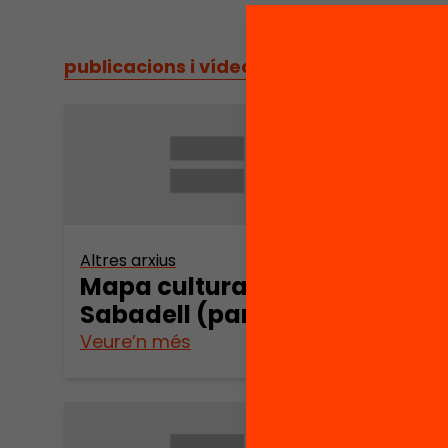
publicacions i vídeos
/
publicacions i vídeos
Altres arxius
Altres 
Mapa cultural de
Mapa
Sabadell (part 9)
Saba
Veure’n més
Veure