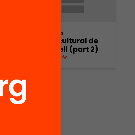
Altres arxius
de
Mapa cultural de
3)
Sabadell (part 2)
Veure’n més