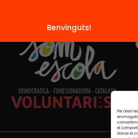
Formem part de...
Benvinguts!
Per oferir 
emmagatzem
consentime
el comport
donar el c