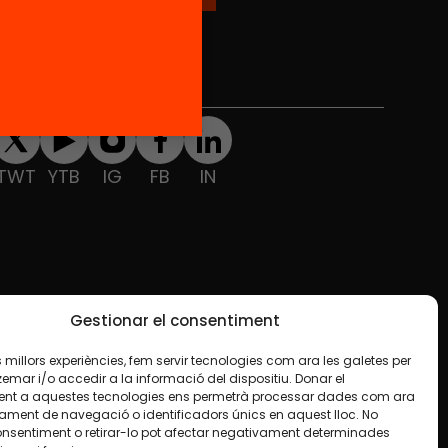
Xarxes Socials
TWT
YTB
IG
FB
IN
Gestionar el consentiment
les millors experiències, fem servir tecnologies com ara les galetes per
ar i/o accedir a la informació del dispositiu. Donar el
nt a aquestes tecnologies ens permetrà processar dades com ara
ament de navegació o identificadors únics en aquest lloc. No
onsentiment o retirar-lo pot afectar negativament determinades