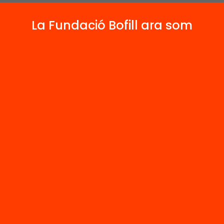
La Fundació Bofill ara som
 relacionats
arxius
Altres arxius
 cultural de
Mapa cultural 
dell (part 8)
Sabadell (part 
’n més
Veure’n més