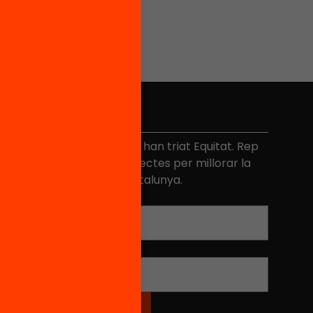
No et perdis res
és de 40.000 persones ja han triat Equitat. Rep
niciatives, propostes i projectes per millorar la
ualitat de l'educació a Catalunya.
Adreça electrònica
*
Nom
*