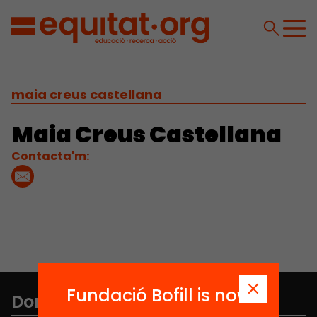
maia creus castellana
Maia Creus Castellana
Contacta'm:
Fundació Bofill is now
Don't miss anything.