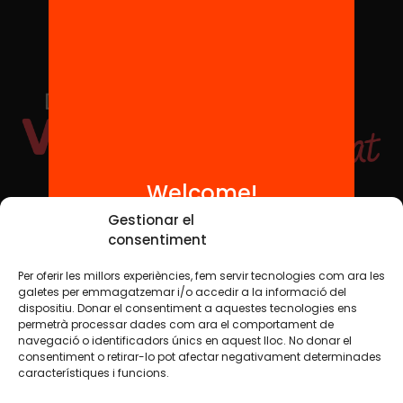
Welcome!
Social Media
Gestionar el
consentiment
Per oferir les millors experiències, fem servir tecnologies com ara les
TW
YTB
IG
FB
IN
galetes per emmagatzemar i/o accedir a la informació del
dispositiu. Donar el consentiment a aquestes tecnologies ens
permetrà processar dades com ara el comportament de
navegació o identificadors únics en aquest lloc. No donar el
consentiment o retirar-lo pot afectar negativament determinades
Legal Notice
Cookie Policy
característiques i funcions.