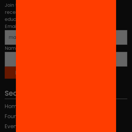
Join the more than 40,000 people who already
receive news about initiatives and projects for
educational change in Catalonia.
Email address
*
Name
*
Sections
Home
FAQS
Foundation
HUB Social
Events
Contact