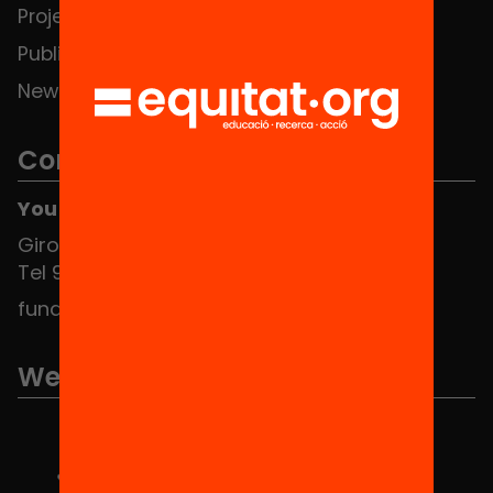
Projects
Publications and videos
News
Contact
You can find us at the Social HUB
Girona 34, interior 08010 Barcelona
Tel 934 588 700
fundacio@equitat.org
We are part of...