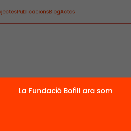
ojectes
Publicacions
Blog
Actes
La Fundació Bofill ara som