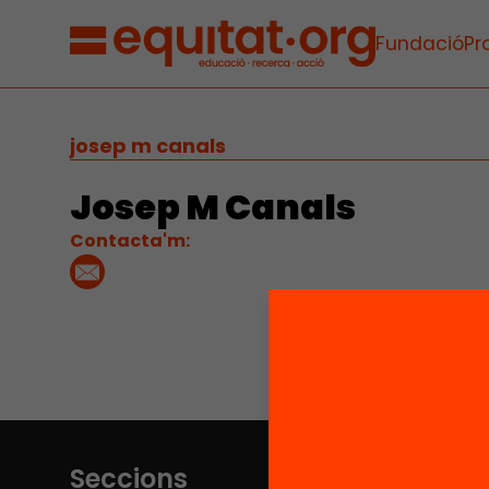
Fundació
Pr
josep m canals
Josep M Canals
Contacta'm:
Seccions