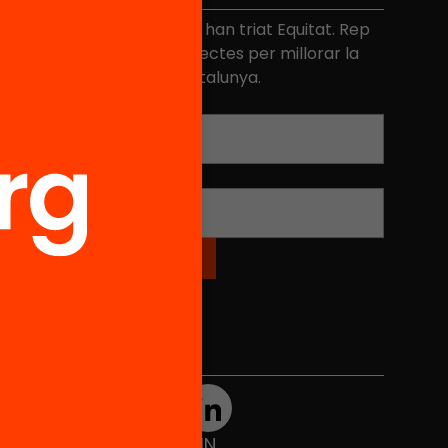
és de 40.000 persones ja han triat Equitat. Rep
niciatives, propostes i projectes per millorar la
ualitat de l'educació a Catalunya.
Adreça electrònica
*
Nom
*
Xarxes Socials
TWT
YTB
IG
FB
IN