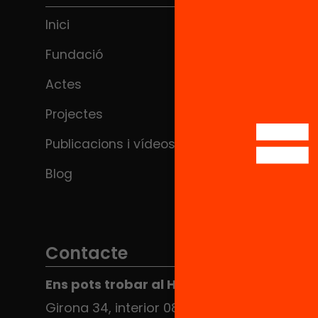
Inici
Fundació
Actes
Projectes
Publicacions i vídeos
Blog
Contacte
Ens pots trobar al Hub Social
Girona 34, interior 08010 Barcelona