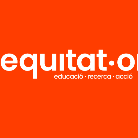
M
Notícies
i
FAQS
q
Hub Social
Contacte
Formem part de...