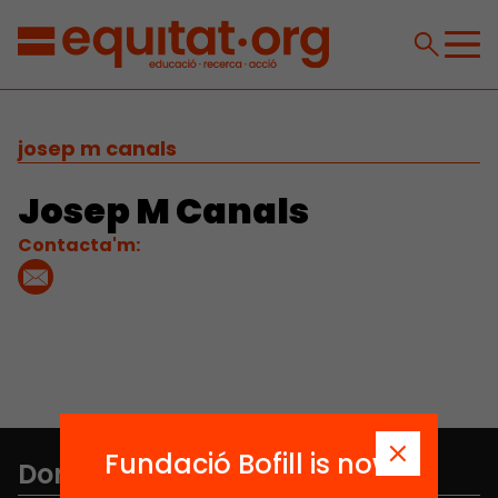
josep m canals
Josep M Canals
Contacta'm:
Fundació Bofill is now
Don't miss anything.