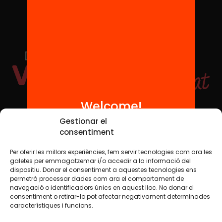
Welcome!
Social Media
Gestionar el
consentiment
Per oferir les millors experiències, fem servir tecnologies com ara les
TW
YTB
IG
FB
IN
galetes per emmagatzemar i/o accedir a la informació del
dispositiu. Donar el consentiment a aquestes tecnologies ens
permetrà processar dades com ara el comportament de
navegació o identificadors únics en aquest lloc. No donar el
consentiment o retirar-lo pot afectar negativament determinades
Legal Notice
Cookie Policy
característiques i funcions.