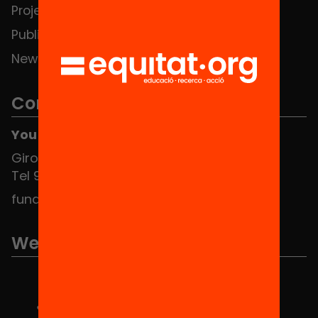
Projects
Publications and videos
News
Contact
You can find us at the Social HUB
Girona 34, interior 08010 Barcelona
Tel 934 588 700
fundacio@equitat.org
We are part of...