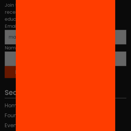
Join the more than 40,000 people who already
receive news about initiatives and projects for
educational change in Catalonia.
Email address
*
Name
*
Sections
Home
FAQS
Foundation
HUB Social
Events
Contact