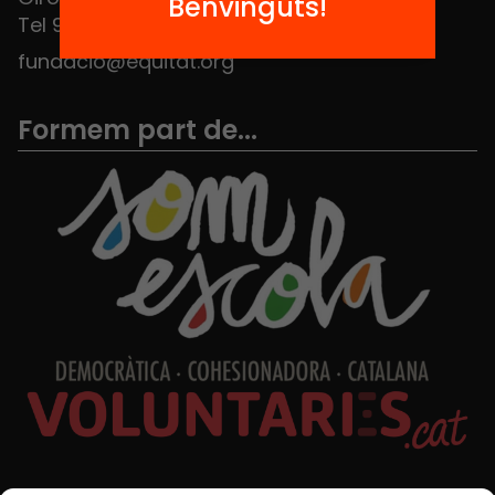
Benvinguts!
Tel 934 588 700
fundacio@equitat.org
Formem part de...