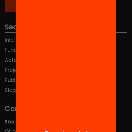
Seccions
Inici
Notícies
Fundació
FAQS
Actes
Hub Social
Projectes
Contacte
Publicacions i vídeos
Blog
Contacte
Ens pots trobar al Hub Social
Girona 34, interior 08010 Barcelona