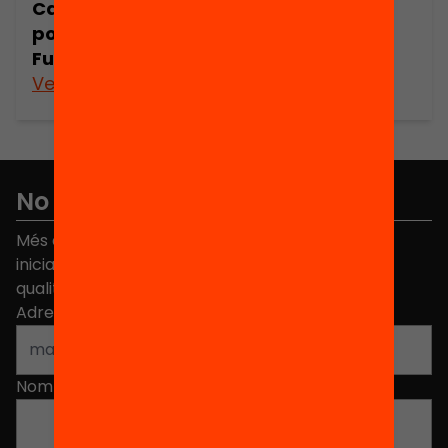
Catalunya 77-88. Societat, economia,
política i cultura. Un informe de la
Fundació Jaume Bofill
Veure’n més
No et perdis res
Més de 40.000 persones ja han triat Equitat. Rep
iniciatives, propostes i projectes per millorar la
qualitat de l'educació a Catalunya.
Adreça electrònica
*
Nom
*