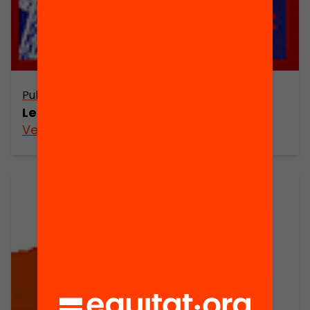
Publicació
Les multinacionals a Catalunya
Veure’n més