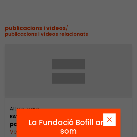
publicacions i vídeos
/
publicacions i vídeos relacionats
Altres arxius
Estudis econòmics a Catalunya:
La Fundació Bofill ara
panoràmica i algunes propostes
som
Veure’n més