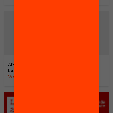
Arxiu
Les multinacionals a Catalunya
Veure’n més