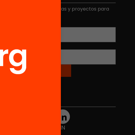
ecibe contenidos, iniciativas y proyectos para
mplicarte.
Correo electrónico
*
Nombre
*
Redes sociales
TWT
YTB
IG
FB
IN