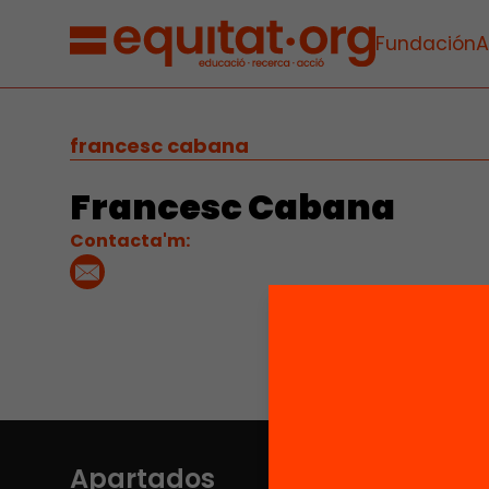
Fundación
A
francesc cabana
Francesc Cabana
Contacta'm:
Apartados