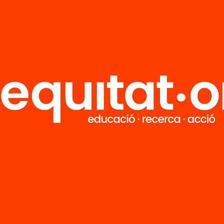
R
FAQS
i
HUB Social
Contacto
Formamos parte de...