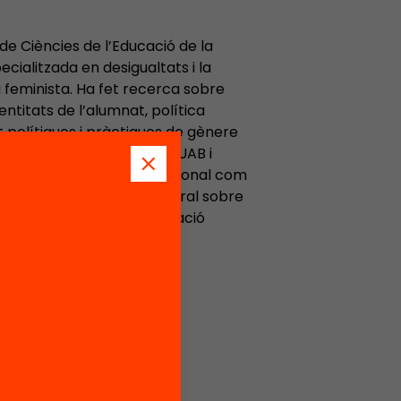
de Ciències de l’Educació de la
ialitzada en desigualtats i la
 feminista. Ha fet recerca sobre
entitats de l’alumnat, política
 polítiques i pràctiques de gènere
s grups de recerca GEPS-UAB i
es de recerca d’àmbit nacional com
realitza la seva tesi doctoral sobre
de gènere a centres d’educació