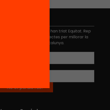
No et perdis res
és de 40.000 persones ja han triat Equitat. Rep
niciatives, propostes i projectes per millorar la
ualitat de l'educació a Catalunya.
Adreça electrònica
*
Nom
*