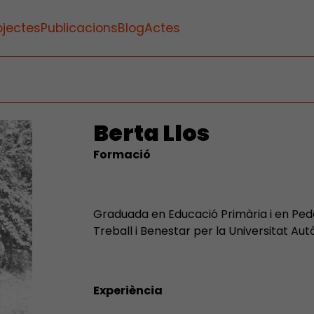
ojectes
Publicacions
Blog
Actes
Berta Llos
Formació
Graduada en Educació Primària i en Pedag
Treball i Benestar per la Universitat A
Experiència