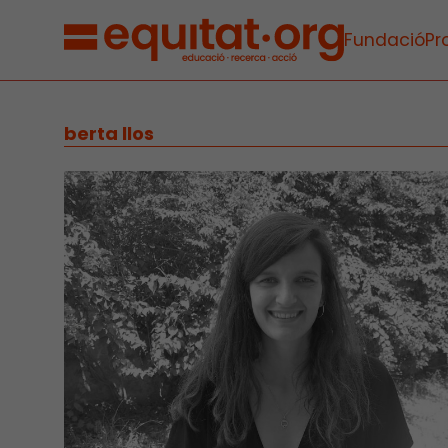
Fundació
Pr
berta llos