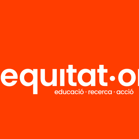
reprodueixen (i es
evertir) les
ltats de gènere a
 relacionats