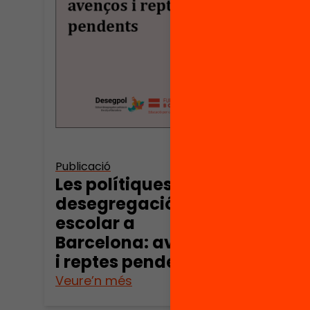
Publicació
Les polítiques de
desegregació
escolar a
Barcelona: avenços
i reptes pendents
Veure’n més