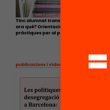
Tinc alumnat trans al centre, i
Com es 
ara què? Orientacions
poden r
pràctiques per al professorat
desigua
l’escola
publicacions i vídeos
/
publicacions i vídeos