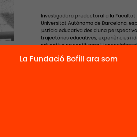
Investigadora predoctoral a la Facultat 
Universitat Autònoma de Barcelona, espec
justícia educativa des d’una perspectiva
trajectòries educatives, experiències i id
educativa en sentit ampli i especialment
en contextos educatius. Forma part del
La Fundació Bofill ara som
ATLAS. Actualment, treballa en project
LEARNER (sobre identitats d’aprenent) i 
identitats, concepcions i resistències 
secundària.
Projectes relacionats:
LEARNER