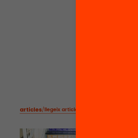
articles
/
llegeix articles relacionats
BLOG