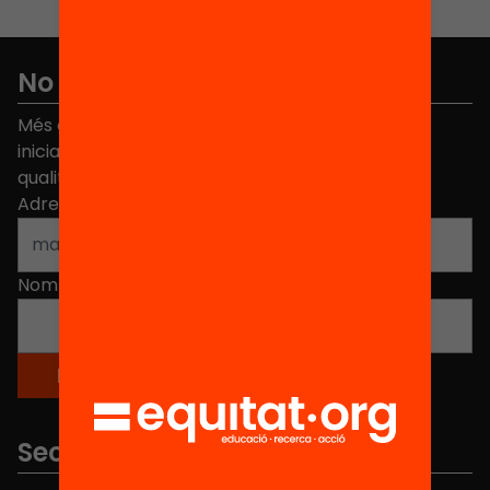
No et perdis res
Més de 40.000 persones ja han triat Equitat. Rep
iniciatives, propostes i projectes per millorar la
qualitat de l'educació a Catalunya.
Adreça electrònica
*
Nom
*
Seccions