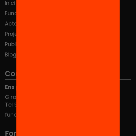
Inici
Notícies
Fundació
FAQS
Actes
Hub Social
Projectes
Contacte
Publicacions i vídeos
Blog
Contacte
Ens pots trobar al Hub Social
Girona 34, interior 08010 Barcelona
Tel 934 588 700
fundacio@equitat.org
Formem part de...