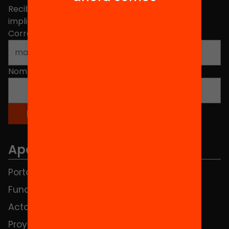
Recibe contenidos, iniciativas y proyectos para
implicarte.
Correo electrónico
*
Nombre
*
Apartados
Portada
FAQS
Fundación
HUB Social
Actos
Contacto
Proyectos