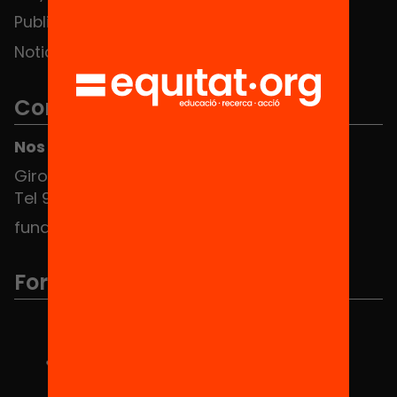
Publicaciones y vídeos
Noticias
Contacto
Nos puedes encontrar en el HUB Social
Girona 34, interior 08010 Barcelona
Tel 934 588 700
fundacio@equitat.org
Formamos parte de...