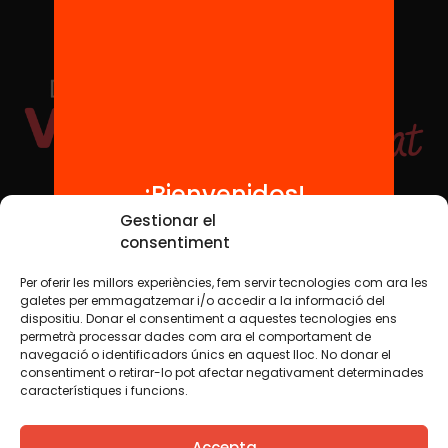
¡Bienvenidos!
Redes sociales
Gestionar el
consentiment
Per oferir les millors experiències, fem servir tecnologies com ara les
TWT
YTB
IG
FB
IN
galetes per emmagatzemar i/o accedir a la informació del
dispositiu. Donar el consentiment a aquestes tecnologies ens
permetrà processar dades com ara el comportament de
navegació o identificadors únics en aquest lloc. No donar el
consentiment o retirar-lo pot afectar negativament determinades
Aviso legal
Política de cookies
característiques i funcions.
Creemos que el conocimiento debe compartirse. Por eso
Accepta