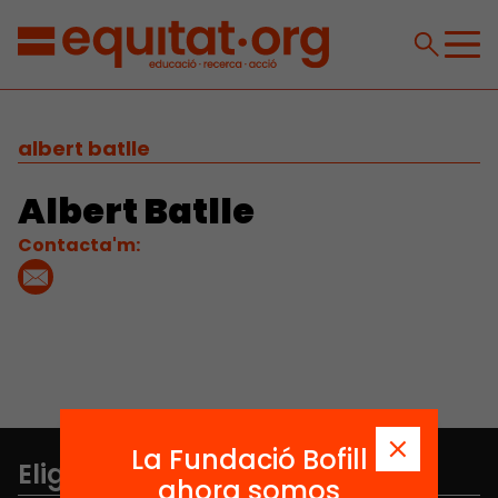
albert batlle
Albert Batlle
Contacta'm:
La Fundació Bofill
Elige equidad
ahora somos