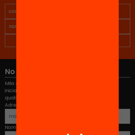
No et perdis res
Més de 40.000 persones ja han triat Equitat. Rep
iniciatives, propostes i projectes per millorar la
qualitat de l'educació a Catalunya.
Adreça electrònica
*
Nom
*