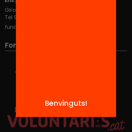
Ens pots trobar al Hub Social
Girona 34, interior 08010 Barcelona
Tel 934 588 700
fundacio@equitat.org
Formem part de...
Benvinguts!