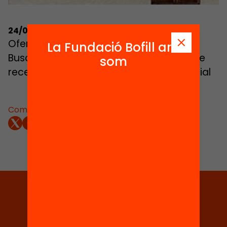
24/03/2015
Oferta tancada
La Fundació Bofill ara
Busquem cap de projectes per l’àrea de
som
recerca.Gestiona l’oferta @TandemSocial
Comparteix:
Tria equitat
Rep continguts, iniciatives i
projectes per implicar-te.