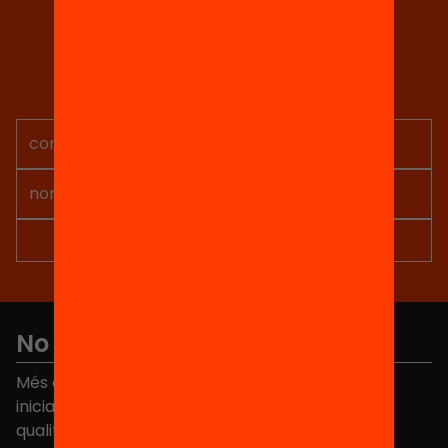
Tria equitat
Rep continguts, iniciatives i
projectes per implicar-te.
No et perdis res
Més de 40.000 persones ja han triat Equitat. Rep
iniciatives, propostes i projectes per millorar la
qualitat de l'educació a Catalunya.