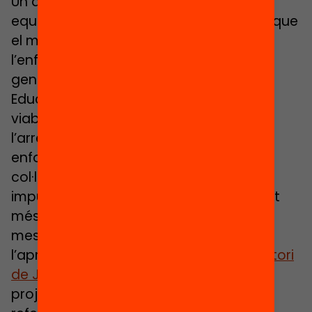
Un altre element que han destacat els
equips impulsors ha estat la capacitat que
el micromecenatge ha tingut en
l’enfortiment de les xarxes de suport i la
generació de noves aliances. Fem
Educació, més enllà de dotar-los de la
viabilitat econòmica necessària per a
l’arrencada dels projectes, ha suposat
enfortir i ampliar la xarxa de suport i
col·laboració dels equips i entitats
impulsores. Fem Educació “ens ha donat
més visibilitat per a donar a conèixer a
mestres, professors/es i educadors/es
l’aprenentatge basat en el joc”
Laboratori
de Jocs
o ha contribuït a “situar el
projecte de treball cooperatiu com un