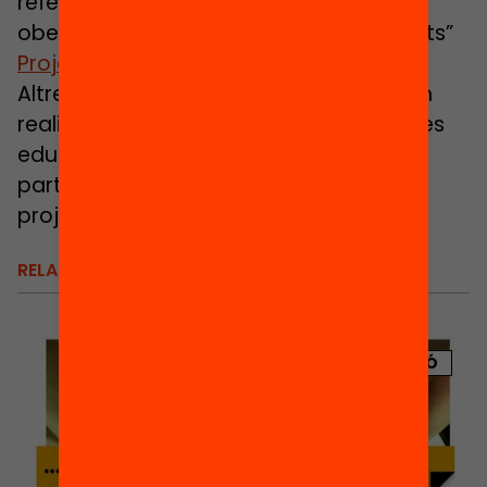
referent per a altres projectes d’aula
oberta i compartir-lo amb altres instituts”
Projecte Handwork
.
Altres projectes durant aquest curs han
realitzat proves pilot en diferents centres
educatius com
Let’s debate
o
Sirkels
a
partir de les quals implementaran el
projecte educatiu durant el curs vinent.
RELACIONATS
PUBLICACIÓ