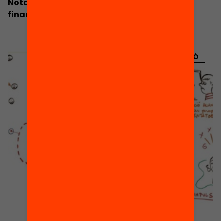
Nota de premsa: La comunitat educativa
finança 11 projectes educatius
PUBLICACIÓ