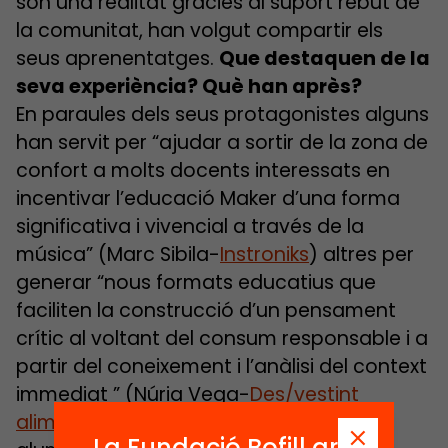
són una realitat gràcies al suport rebut de
la comunitat, han volgut compartir els
seus aprenentatges.
Que destaquen de la
seva experiència? Què han après?
En paraules dels seus protagonistes alguns
han servit per “ajudar a sortir de la zona de
confort a molts docents interessats en
incentivar l’educació Maker d’una forma
significativa i vivencial a través de la
música” (Marc Sibila-
Instroniks
) altres per
generar “nous formats educatius que
faciliten la construcció d’un pensament
crític al voltant del consum responsable i a
partir del coneixement i l’anàlisi del context
immediat ” (Núria Vega-
Des/vestint
aliments
) o “l’empoderament dels
La Fundació Bofill ara