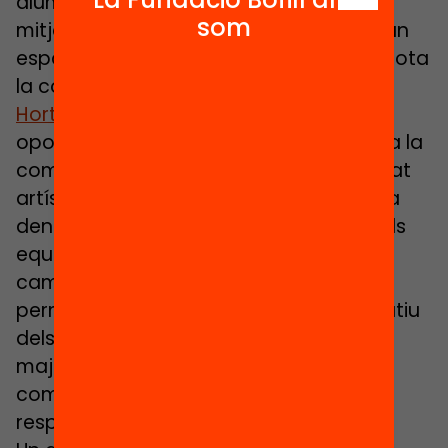
alumnes amb risc de fracàs escolar
som
mitjançant un hort que ha esdevingut un
espai d’aprenentatge compartit per a tota
la comunitat ” (Anna Ma. Gonzàlez-
Hortalitza’t Norfeu
) o també “una gran
oportunitat d’innovació educativa per a la
comunitat a partir d’espais de creativitat
artística” (Aïna Cardona-
BiniArt)
Com a
denominador comú en tots els casos els
equips impulsors comparteixen que les
campanyes de micromecenatge han
permès incrementar el potencial educatiu
dels projectes gràcies a disposar d’un
major recolzament per part de la
comunitat educativa i recursos per
respondre als objectius plantejats.