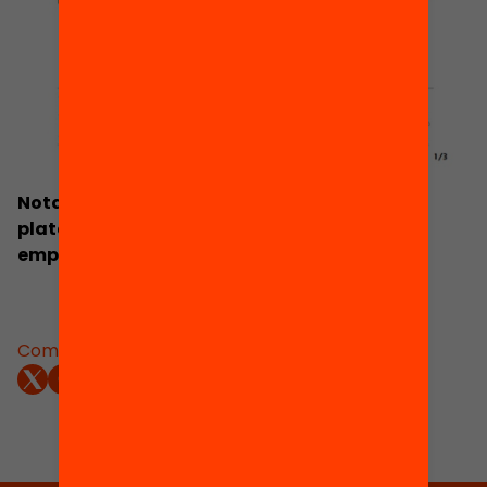
Nota de premsa: Neix Fem Educació, una
plataforma de micromecenatge per
emprenedors amb projectes d’innovació
educativa
Comparteix: