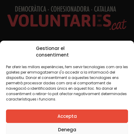
Xarxes Socials
Gestionar el
consentiment
Per oferir les millors experiències, fem servir tecnologies com ara les
TWT
YTB
IG
FB
IN
galetes per emmagatzemar i/o accedir a la informació del
dispositiu. Donar el consentiment a aquestes tecnologies ens
permetrà processar dades com ara el comportament de
navegació o identificadors únics en aquest lloc. No donar el
consentiment o retirar-lo pot afectar negativament determinades
Avís legal
Política de cookies
característiques i funcions.
Creiem que el coneixement s’ha de compartir. Per això
Accepta
fem servir una llicència Creative Commons, llevat que en
algun material indiquem el contrari. Us animem a copiar,
redistribuir, remesclar o transformar i crear els continguts
Denega