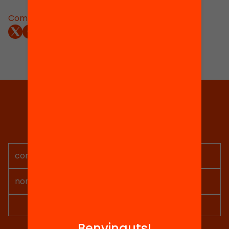
Comparteix:
Tria equitat
Rep continguts, iniciatives i
projectes per implicar-te.
Benvinguts!