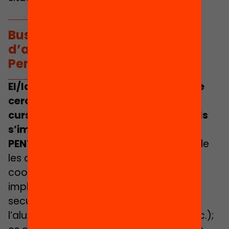
Busquem un tècnic/a
d’acompanyament a centres
Pentabilities
El/la tècnic/a d’acompanyament que
cerquem acompanyarà durant tot el
curs als centres educatius en els quals
s’implementa actualment el pilot de
PENTABILITIES:
realitzarà el seguiment de
les accions del projecte; assessorarà,
coordinarà i alinearà a tots els agents
implicats (alumnat diana, docents de
secundària participants, famílies de
l’alumnat del grup classe beneficiari, etc.);