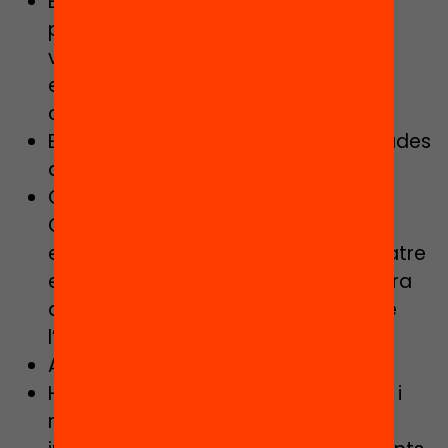
Experiència en la implementació de
projectes educatius innovadors,
vinculats als centres educatius (i
especialment en centres d’elevada
complexitat) i/o al Tercer Sector.
Experiència en metodologies vinculades
a l’aprenentatge actiu.
Comprensió del món educatiu de
Catalunya, amb coneixements,
experiència i motivació per a combatre
el fracàs escolar a través de la millora
de les habilitats socioemocionals de
l’alumnat.
Alt nivell d’iniciativa i autonomia.
Habilitats d’empatia, comunicatives i
relacionals, amb capacitat per a