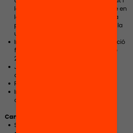
capdavantera en la recerca, el debat i
la innovació educativa, implicant-se en
la mobilització reflexiva, la incidència
pública, les xarxes de professionals i la
utilitat del coneixement.
Incorporació immediata i contractació
fins finalització del projecte (juliol de
2023).
Jornada completa de dilluns a
divendres.
Retribució competitiva.
Incorporació a un equip de nova
creació, dinàmic i altament motivat.
Candidatures:
Si us plau,
envia’ns el teu CV