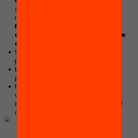
actualitzat
a l’adreça electrònica:
equip@suporteducatiu.org
amb la
referència
“oferta laboral
PENTABILITIES”
al cos del missatge,
abans del divendres 9 de desembre
de 2022.
Si vols, pots aportar una carta de
presentació però és opcional.
Et garantim la confidencialitat del
procés de selecció.
No s’admetran sol·licituds per altres
vies, ni es respondrà a cap petició
d’informació per via telefonica ni per
correu electrònic.