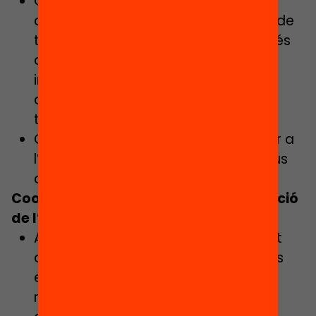
Organitzar i desenvolupar la
capacitació i els espais de trobada de
tots els agents del programa a través
de formacions i jornades (docents
implicats, famílies, altre professorat
dels centres, etc.), donant suport al
tècnic d’I+D del pilot.
Coordinar, assessorar i acompanyar a
l’equip docent dels centres educatius
corresponents.
Coordinació i suport a la implementació
de l’avaluació
Assegurar la distribució i aixecament
dels pre-test i post-test dels centres
educatius de secundària on sigui
referent, per a facilitar l’avaluació