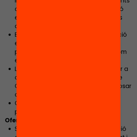
involucrar a una comunitat de docents
compromesos amb la transformació
educativa i les metodologies actives
d’aprenentatge.
Excel·lents capacitats en comunicació
escrita, oral i també a l’hora de
presentar públicament en català com
en castellà.
La posició requereix disponibilitat per a
desplaçar-se per part del territori de
Catalunya, pel que es valorarà disposar
de vehicle propi.
Certificat negatiu d’antecedents
penals i de delictes sexuals.
Oferim:
Ser membre de l’equip d’una institució