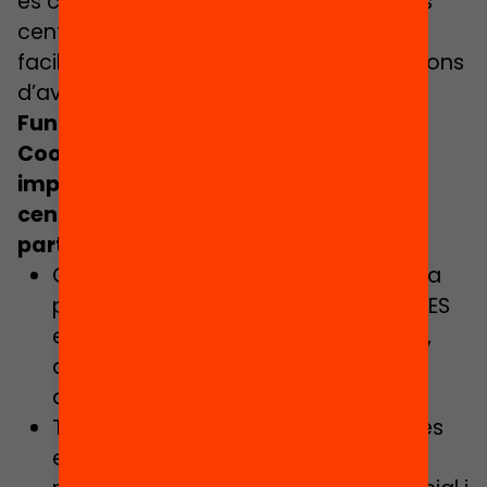
es comunicarà amb l’equip directiu dels
centres i amb les famílies de l’alumnat;
facilitarà la recollida de dades i les accions
d’avaluació, etc.
Funcions:
Coordinació i suport en la
implementació de PENTABILITIES als
centres educatius de secundària
participants
Capacitar als docents de secundària
participants al programa PENTABILITIES
en la seva metodologia i continguts,
amb el suport del tècnic
d’aprenentatge, coneixement i I+D:
Transferència inicial del model i de les
eines d’implementació i seguiment