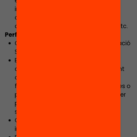
específica dels esdeveniments,
invitacions personalitzades,
coordinació d’agendes, facilitació
d’informació i resolució de dubtes, etc.
Perfil i competències:
Grau/Llicenciatura i Màster en Educació
Secundària.
Es valorarà especialment tenir i
demostrar experiència com a docent
de secundària a l’aula, així com
formació específica en metodologies o
programes d’educació emocional per
potenciar les habilitats
socioemocionals de l’alumnat.
Capacitat de planificació, gestió i
implementació de projectes.