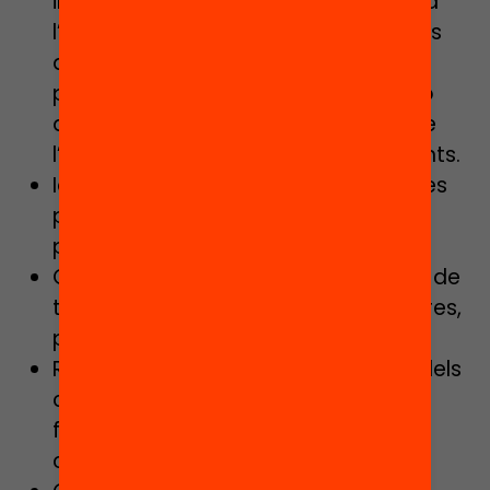
implementació i ús de PENTABILITIES a
l’aula per part dels centres educatius
de secundària que participen al
pilotatge, a través de la coordinació
amb el referent designat per part de
l’escola i amb els docents participants.
Ideació i implementació d’estratègies
per millorar el suport a centres i
professorat.
Coordinació amb la resta de l’equip de
tècnics d’acompanyament de centres,
per a l’aprenentatge entre iguals.
Recollida de contractes i permisos dels
centres, inclosos els vinculats a les
famílies dels beneficiaris i del grup
control d’alumnat.