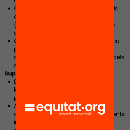
d’impacte.
Garantir la recollida d’informació dels
diferents actors per a l’avaluació
(alumnat, docents, famílies, etc.) als
centres educatius.
Coordinar-se amb l’equip d’avaluació
per a la gestió d’incidències i
ajustaments del model a la realitat dels
centres.
Suport en la gestió d’esdeveniments
Donar suport en l’organització i
logística dels actes i jornades del
programa.
Assegurar l’assistència i compromís
amb els actes i campanyes dels agents
implicats en el projecte: difusió