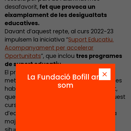
desafavorit,
fet que provoca un
eixamplament de les desigualtats
educatives.
Davant d’aquest repte, al curs 2022-23
impulsem la iniciativa “
Suport Educatiu.
Acompanyament per accelerar
Oportunitats
”, que inclou
tres programes
de suport educatiu.
El programa
PENTABILITIES
és una
La Fundació Bofill ara
metodologia innovadora de millora de les
som
habilitats socioemocionals de l’alumnat,
que s’està implementant i avaluant aquest
curs 2022/23 a diversos centres
d’educació secundària de Catalunya, la
majoria d’aquests amb alumnat en
situació de vulnerabilitat.