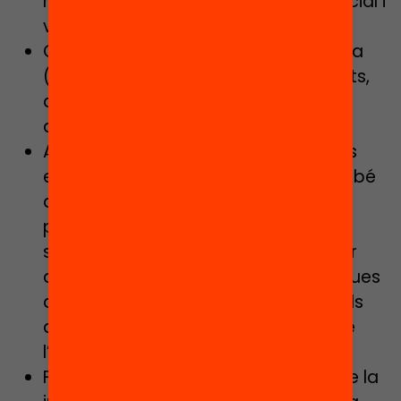
mitjançant una capacitació presencial i
vivencial.
Coordinar la capacitació continuada
(trimestral) dels docents participants,
al llarg de la intervenció, juntament
amb el tècnic d’I+D del programa.
Alinear, assessorar i acompanyar als
equips docents en l’arrencada i també
al llarg del desenvolupament del
projecte, a través d’espais de
seguiment, feedback i orientació per
ajustar la metodologia i les dinàmiques
de PENTABILITIES a les necessitats dels
docents i de l’alumnat en el marc de
l’aula.
Fer seguiment i suport pedagògic de la