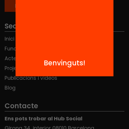
Seccions
Inici
Notícies
Fundació
FAQS
Actes
Hub Social
Benvinguts!
Projectes
Contacte
Publicacions i vídeos
Blog
Contacte
Ens pots trobar al Hub Social
Girona 34, interior 08010 Barcelona