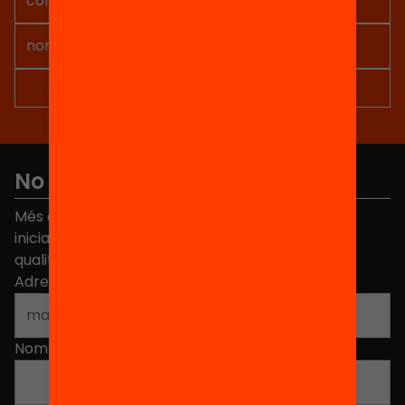
No et perdis res
Més de 40.000 persones ja han triat Equitat. Rep
iniciatives, propostes i projectes per millorar la
qualitat de l'educació a Catalunya.
Adreça electrònica
*
Nom
*