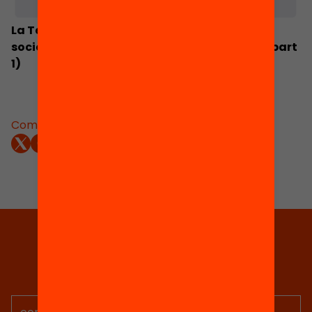
La Teoría de la sociedad de masa: crítica
sociológica del pensamiento conservador (part
1)
Comparteix:
Tria equitat
Rep continguts, iniciatives i
projectes per implicar-te.