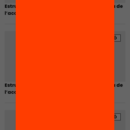
Estructura social i acció col·lectiva: la lògica de
l’acció social (part 1)
PUBLICACIÓ
Estructura social i acció col·lectiva: la lògica de
l’acció social (part 2)
PUBLICACIÓ