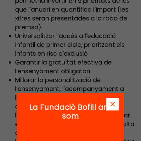
permetria invertir en 5 prioritats de les
que l’anuari en quantifica l’import (les
xifres seran presentades a la roda de
premsa):
Universalitzar l’accés a l’educació
infantil de primer cicle, prioritzant els
infants en risc d’exclusió
Garantir la gratuïtat efectiva de
l’ensenyament obligatori
Millorar la personalització de
l’ensenyament, l’acompanyament a
l’escolaritat i les competències
La Fundació Bofill ara
docents, especialment durant
som
l’ensenyament obligatori, i augmentar
els recursos destinats als centres d’alta
complexitat