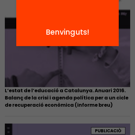
Benvinguts!
L’estat de l’educació a Catalunya. Anuari 2016.
Balanç de la crisi i agenda política per a un cicle
de recuperació econòmica (informe breu)
PUBLICACIÓ