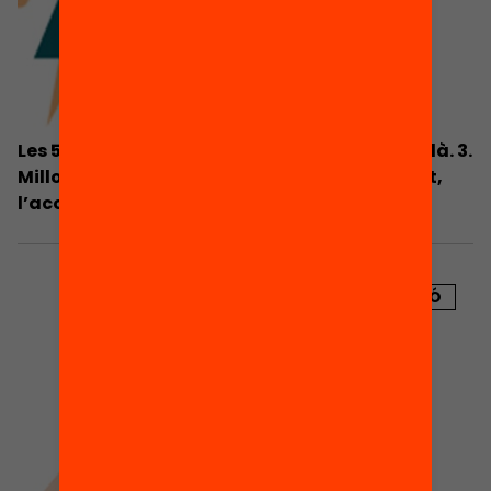
Les 5 prioritats per al sistema educatiu català. 3.
Millorar la personalització de l’ensenyament,
l’acompanyament a l’escolaritat i les
competències docents.
PUBLICACIÓ