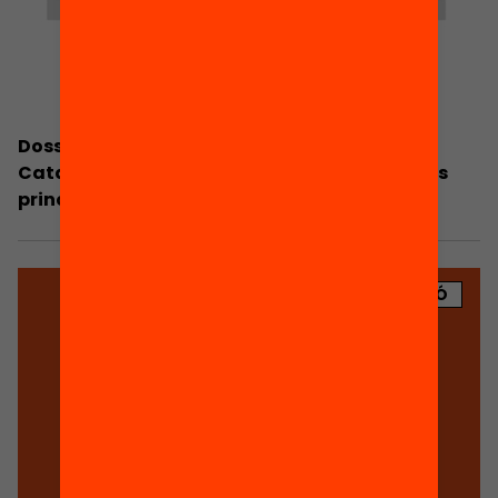
Dossier de premsa. L’estat de l’educació a
Catalunya. Anuari 2016. Síntesi dels resultats
principals
PUBLICACIÓ