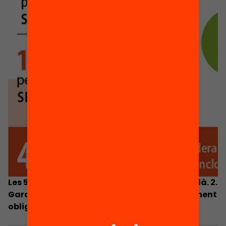
Les 5 prioritats per al sistema educatiu català. 2.
Garantir la gratuïtat efectiva de l’ensenyament
obligatori.