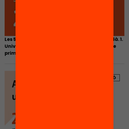
Les 5 prioritats per al sistema educatiu català. 1.
Universalitzar l’accés a l’educació infantil de
primer cicle, prioritzant els infants en risc
d’exclusió
PUBLICACIÓ