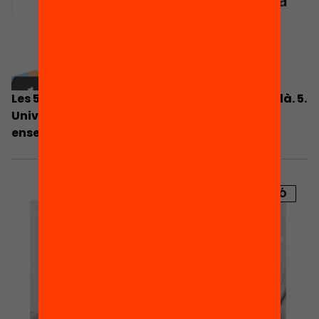
Les 5 prioritats per al sistema educatiu català. 5.
Universalitzar l’accés i la compleció dels
ensenyaments secundaris postobligatoris.
PUBLICACIÓ