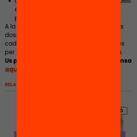
Universalitzar l’accés i la compleció dels
ensenyaments secundaris
postobligatoris
A la roda de premsa es lliurarà un extens
dossier amb els resultats de l’anàlisi de
cada repte i les propostes estratègiques
per transformar l’educació a Catalunya.
Us podeu descarregar la Nota de premsa
aquí
.
RELACIONATS
PUBLICACIÓ