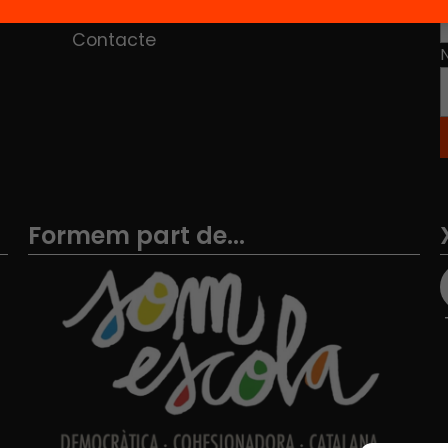
Contacte
Formem part de...