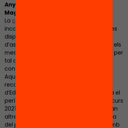
Any zero, novetat de la convocatòria
Magnet 2020-21
La ​
convocatòria Magnet d’enguany
ha
incorporat un any 0, en el que els centres
disposaran d’un un període
d’assessorament de 15 hores que entre els
mesos de gener a juny del curs 2020-21 per
tal d’elaborar la visió i iniciar el
coneixement de la institució partner.
Aquesta formació comptarà amb el
reconeixement del Departament
d’Educació i un cop finalitzada, s’iniciarà el
període d’assessorament del centre el curs
2021-22. Moment el que també s’iniciaran
altres accions com la difusió estratègica
del projecte en el territori, l’intercanvi amb