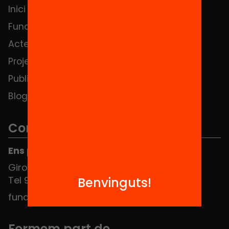
Inici
Notícies
Fundació
FAQS
Actes
Hub Social
Projectes
Contacte
Publicacions i vídeos
Blog
Contacte
Ens pots trobar al Hub Social
Girona 34, interior 08010 Barcelona
Tel 934 588 700
Benvinguts!
fundacio@equitat.org
Formem part de...