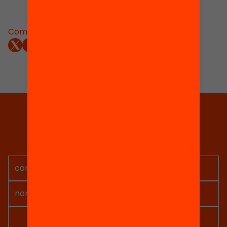
Comparteix:
Tria equitat
Rep continguts, iniciatives i
projectes per implicar-te.