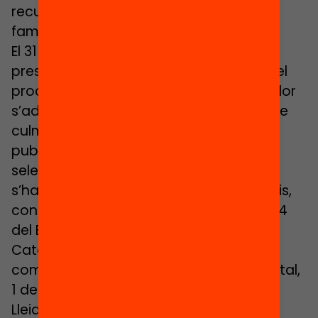
recuperar la capacitat d’atraure les
famílies del seu entorn.
El 31 de juliol va concloure el període de
presentació de sol·licituds, i ara s’inicia el
procés de selecció dels centres que millor
s’adaptin als
r​equisits del programa
,​ que
culminarà el 20 d’octubre amb la
publicació de la llista definitiva dels
seleccionats. Els centres educatius que
s’han presentat són de diversos territoris,
concretament: 8 del Vallès Occidental, 4
del Baix Llobregat, 3 de Tarragona, 2 de
Catalunya Central, 2 de Barcelona
comarques, 1 del Maresme-Vallès Oriental,
1 de Barcelona ciutat, 1 de Girona, 1 de
Lleida i 1 de Terres de l’Ebre.