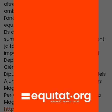
altres centres Magnet i la col·laboració
amb les administracions educatives en
l’anàlisi de mesures d’escolarització
equilibrada en el centre i el municipi.
Els centres que siguin seleccionats es
sumaran als 27 projectes que actualment
ja formen part d’aquest programa
impulsat per la Fundació Jaume Bofill, el
Departament d’Educació, l’Institut de
Ciències de l’Educació de la UAB i la
Diputació de Barcelona amb el suport dels
Ajuntaments dels municipis amb centres
Magnet.
Per a més informació sobre el programa
Magnet, podeu entrar al web:
http://magnet.cat/