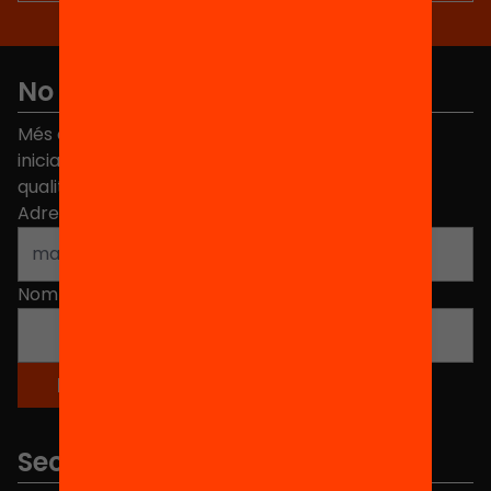
No et perdis res
Més de 40.000 persones ja han triat Equitat. Rep
iniciatives, propostes i projectes per millorar la
qualitat de l'educació a Catalunya.
Adreça electrònica
*
Nom
*
Seccions