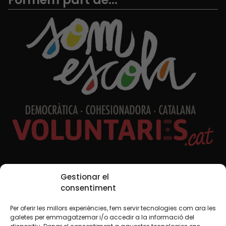
Xarxes Socials
Gestionar el
consentiment
Per oferir les millors experiències, fem servir tecnologies com ara les
TWT
YTB
IG
FB
IN
galetes per emmagatzemar i/o accedir a la informació del