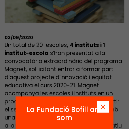
03/09/2020
Un total de 20 escoles
, 4 instituts i 1
institut-
escola
s’han presentat a la
convocatòria extraordinària del programa
Magnet, sol·licitant entrar a formar part
d’aquest projecte d’innovació i equitat
educativa el curs 2020-21. Magnet
acompanya les escoles i instituts en un
procés de transformació per tal d’enfortir
La Fundació Bofill ara
el seu projecte de centre en aliança amb
som
una institució de referència. Aquesta
aliança ha de permetre al centre educatiu