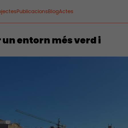
ojectes
Publicacions
Blog
Actes
r un entorn més verd i