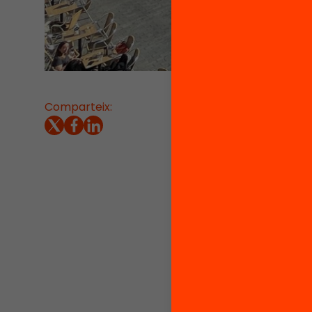
Comparteix:
19/04/2
L’art, e
l’alumna
verdes 
interpr
davant l
un “Man
Sota e
alianç
a la pl
especta