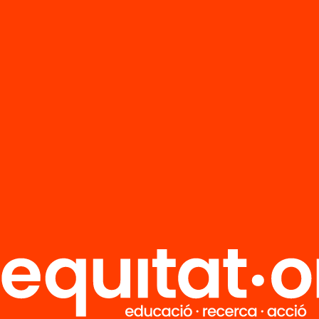
 el centre va prendre la determinació que calia 
la petició al consistori per revertir aquesta situ
ntrega d’un
manifest
i la realització de l’espect
loba totes les arts, l’alumnat pretén no només
rar el dia internacional de l’art i cloure el pr
t, sinó que també, fer prendre consciència socia
cional d’aquest fet. Amb aquesta nova mirada
ica, l’escola va commemorar el dia internaci
que se celebra cada 15 d’abril, amb una mostra d
s treballats, sempre amb les arts com facilita
renentatge.
ecte compta amb el suport de tota la comunita
va de l’escola Rubió i Ors, així com de l’Ajunta
a regidoria de Medi Ambient i particulars que h
l projecte, com Eloi Crusells (en la creació del c
iment Flors Joana de Reus i l’alumnat del cicle 