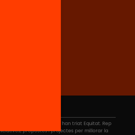
No et perdis res
és de 40.000 persones ja han triat Equitat. Rep
niciatives, propostes i projectes per millorar la