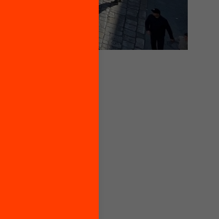
cació de
s
an
al
liurar
.
rs, en
ealitzar
sitat de